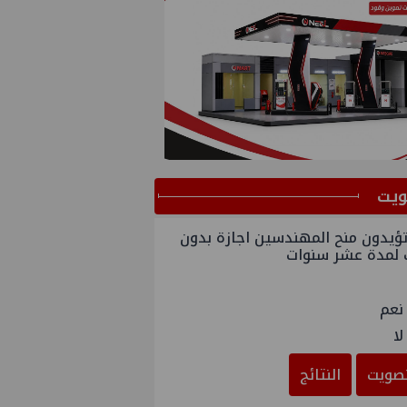
ﻳﺖ
ؤيدون منح المهندسين اجازة بدون
 لمدة عشر سنوات
نعم
لا
صويت
النتائج