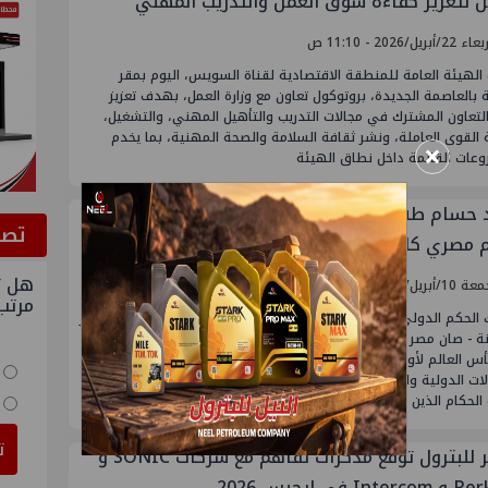
ل لتعزيز كفاءة سوق العمل والتدريب المهني
أبريل/2026 - 11:10 ص
لهيئة العامة للمنطقة الاقتصادية لقناة السويس، اليوم بمقر
 بالعاصمة الجديدة، بروتوكول تعاون مع وزارة العمل، بهدف تعزيز
لتعاون المشترك في مجالات التدريب والتأهيل المهني، والتشغيل،
 القوى العاملة، ونشر ثقافة السلامة والصحة المهنية، بما يخدم
×
وعات القائمة داخل نطاق الهيئة
 حسام طه إبن صان مصر و قطاع البترول ضمن طاقم
ﺗﺼﻮ
 مصري كامل في كأس العالم لأول مرة
هل ت
بريل/2026 - 07:52 م
مرتب
 الحكم الدولى أحمد حسام طه ، مدير عام المنطقة الحرة بشركة مصر
نة - صان مصر و إبن قطاع البترول المصري ضن طاقم حكام مصرى كامل
س العالم لأول مرة حيث أن أحمد حسام طه شارك في العديد من
ات الدولية والافريفية والعربية أعلن الاتحاد الدولى لكرة القدم فيفا ،
الحكام الذين سيديرون
ت
النصر للبترول توقع مذكرات تفاهم مع شركات SONIC و
In فى إيجبس 2026