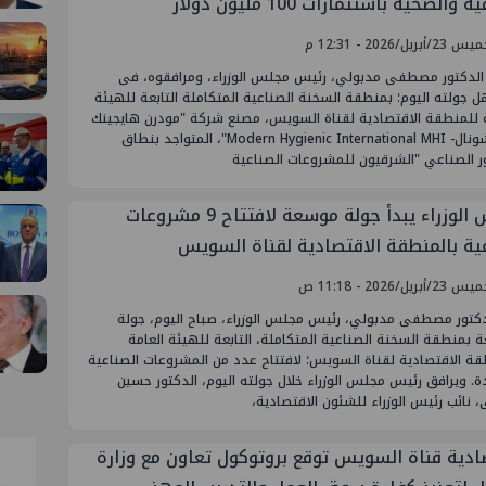
 والصحية باستثمارات 100 مليون دولار
أبريل/2026 - 12:31 م
 الدكتور مصطفى مدبولي، رئيس مجلس الوزراء، ومرافقوه، فى
جولته اليوم؛ بمنطقة السخنة الصناعية المتكاملة التابعة للهيئة
ة للمنطقة الاقتصادية لقناة السويس، مصنع شركة "مودرن هايجينك
إنترناشونال- Modern Hygienic International MHI"، المتواجد بنطاق
ر الصناعي "الشرقيون للمشروعات الصناعية
رئيس الوزراء يبدأ جولة موسعة لافتتاح 9 مشروعات
ية بالمنطقة الاقتصادية لقناة السويس
أبريل/2026 - 11:18 ص
لدكتور مصطفى مدبولي، رئيس مجلس الوزراء، صباح اليوم، جولة
بمنطقة السخنة الصناعية المتكاملة، التابعة للهيئة العامة
قة الاقتصادية لقناة السويس؛ لافتتاح عدد من المشروعات الصناعية
ة. ويرافق رئيس مجلس الوزراء خلال جولته اليوم، الدكتور حسين
نائب رئيس الوزراء للشئون الاقتصادية،
ادية قناة السويس توقع بروتوكول تعاون مع وزارة