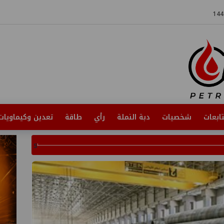
ابعات
شخصيات
دبة النملة
رأي
طاقة
تعدين وكيماويات
s