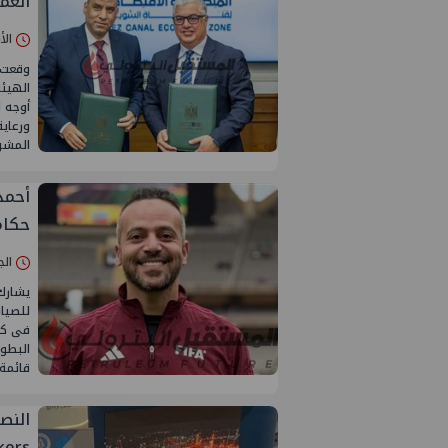
العم
الأربعاء 22/
وقعت ا
الهيئة
أوجه ا
ورعاية
المشر
أحمد
حكام
الجمعة 10/أ
يشارك
للصيا
فى كأ
البطول
قائمة 
Perkers و tercom