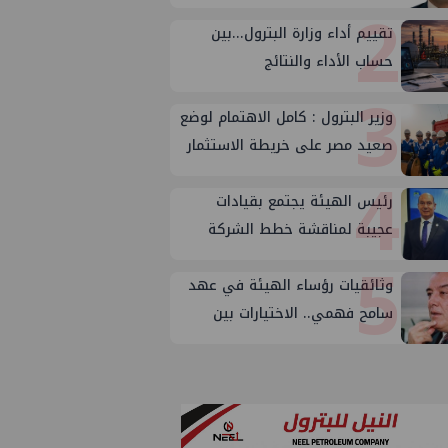
2
تقييم أداء وزارة البترول...بين
حساب الأداء والنتائج
3
وزير البترول : كامل الاهتمام لوضع
صعيد مصر على خريطة الاستثمار
4
البترولي
رئيس الهيئة يجتمع بقيادات
عجيبة لمناقشة خطط الشركة
5
لتعظيم الانتاج
وثائقيات رؤساء الهيئة في عهد
سامح فهمي.. الاختيارات بين
الأسباب والأهداف