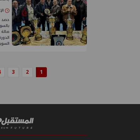
الإثنين 02/م
حصد ف
بالسو
صالة 
الدورة
السوي
4
3
2
1