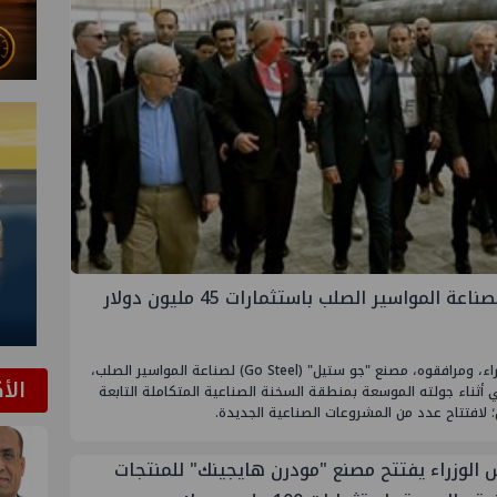
مواسير الصلب باستثمارات 45 مليون دولار
افتتح الدكتور مصطفى مدبولي، رئيس مجلس الوزراء، ومرافقوه، مصنع "جو ستيل" (Go Steel) لصناعة المواسير الصلب،
الأ
 أثناء جولته الموسعة بمنطقة السخنة الصناعية المتكاملة التابعة
 لافتتاح عدد من المشروعات الصناعية الجديدة.
 الوزراء يفتتح مصنع "مودرن هايجينك" للمنتجات