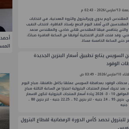
ارس/2026 - 02:43 م
لمهندس كريم بدوي وزيرالبترول والثروة المعدنية، في انتخابات
المهندسين التي تُعقد اليوم الجمع بإستاد القاهرة، لانتخاب النقيب
، والتي يتنافس فيها المهندس هاني ضاحي، والمهندس محمد
ني، وقد فتحت اللجان الانتخابية أبوابها من الساعة العاشرة صباحًا،
فيفة في
أحمد سليمان مقررًا للجنة التنمية
S
ر حتى الساعة الخامسة مساءً.
المستدامة بنقابة المهندسين
الثلا
غاز ك
ن السويس يتابع تطبيق أسعار البنزين الجديدة
سيناء
ات الوقود
مارس/2026 - 03:49 ص
 محطات الوقود بمحافظة السويس عملها بكامل طاقتها، صباح اليوم
اء، بعد تحريك أسعار المنتجات البترولية اعتبارا من الساعة الثالثة صباح
اليوم الموافق 10 - 3- 2026 زيادة أسعار المنتجات البترولية لتكون الاسعار
كالتالي. بنزين 95 .. 24 جنيه - لتر بنزين 92 .. 22.25 جنيه - لتر بنزين 80 ..
ر للبترول تحصد كأس الدورة الرمضانية لقطاع البترول
ويس