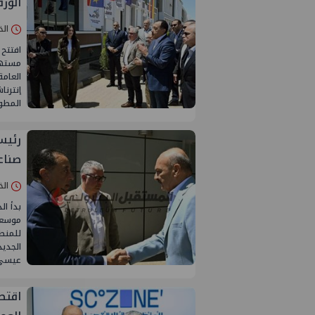
الورقية
الخميس 23/
افتتح
مستهل 
العام
المطو
صناع
الخميس 23/
بدأ ا
موسعة 
للمنط
الجديد
عيسى، 
اقتص