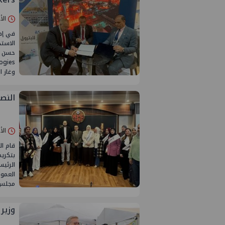
الأربعاء 01/
في إطا
الاست
وغاز ا
النصر
الأحد 29/مارس/
قام ا
بتكريم
الرئيس
العموم
مجلس إ
وزير