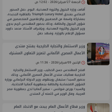
الجمعة 27/فبراير/2026 - 12:02 ص
أقامت وزارة البترول والثروة المعدنية، اليوم، حفل السحور
الجماعي بفندق Triumph Luxury Hotel بالقاهرة الجديدة،
بمشاركة واسعة من الصحفيين والإعلاميين المتخصصين في
شؤون البترول والطاقة، وذلك بحضور المهندس كريم بدوي
وزير البترول والثروة المعدنية، وبإشراف الأستاذ محمد داوود
مسؤول الإعلام بالوزارة. وشهد حفل
وزير الاستثمار والتجارة الخارجية يفتتح منتدى
الأعمال المصري الألماني لتعزيز التعاون المشترك
الإثنين 09/فبراير/2026 - 11:36 ص
افتتح المهندس حسن الخطيب، وزير الاستثمار والتجارة
الخارجية فعاليات منتدى الأعمال المصري الألماني، وذلك
بحضور السيد/ ستيفان روينهوف وزير الدولة البرلماني بوزارة
الشؤون الاقتصادية والطاقة بجمهورية ألمانيا الاتحادية،
والسيد/ يورغن شولتس – سفير ألمانيا لدى جمهورية مصر
العربية. وقال الوزير في كلمته أن المنتدى
وزير قطاع الأعمال العام يبحث مع الاتحاد العام