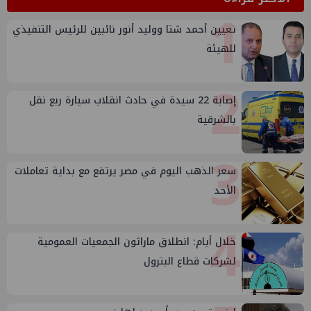
1
تعيين أحمد شتا ووليد أنور نائبين للرئيس التنفيذي
للهيئة
2
إصابة 22 سيدة في حادث انقلاب سيارة ربع نقل
بالشرقية
3
سعر الذهب اليوم في مصر يرتفع مع بداية تعاملات
الأحد
4
خلال أيام: انطلاق ماراثون الجمعيات العمومية
لشركات قطاع البترول