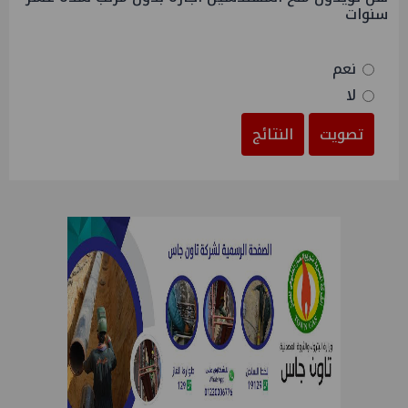
سنوات
نعم
لا
تصويت
النتائج