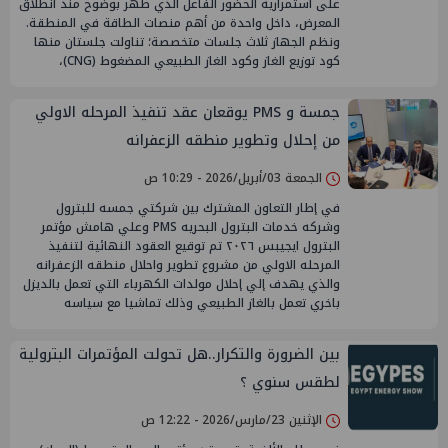
على استمرارية الحضور الفاعل الذي ظهر بوضوح منذ انطلاق
المعرض، داخل واحدة من أهم منصات الطاقة في المنطقة.
ونظم الجهاز ثلاث جلسات متخصصة؛ تناولت جلستان منها
كود توزيع الغاز وكود الغاز الطبيعي المضغوط (CNG)،
جمسة و PMS يوقعان عقد تنفيذ المرحله الاولي
من إحلال وتطوير منطقه الزعفرانه
الجمعة 03/أبريل/2026 - 10:29 ص
في إطار التعاون المشترك بين شركتي جمسه للبترول
وشركه خدمات البترول البحريه PMS وعلي هامش مؤتمر
البترول ايجيبس ٢٠٢٦ تم توقيع العقود النهائية لتنفيذ
المرحله الاولي من مشروع تطوير واحلال منطقه الزعفرانه
والذي يهدف إلي إحلال مولدات الكهرباء التي تعمل بالديزل
باخري تعمل بالغاز الطبيعي وذلك تماشيا مع سياسه
بين الضرورة والتكرار..هل تحولت المؤتمرات البترولية
لطقس سنوي ؟
الإثنين 23/مارس/2026 - 12:22 ص