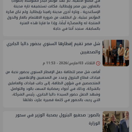
في مطلع الألفية، تم عقد مؤتمر البحر المتوسط (الموك)
بالتعاون بين مصر وإيطاليا، فكانت تستضيفه تارة مدينة
الإسكندرية ، وتارة أخرى مدينة رافينا بإيطاليا. ولم تكن فكرة
المؤتمر عبثية، بل انطلقت من ضرورة الاهتمام بالغاز والدول
المنتجة له والمصدّرة أيضًا، وإذا ما قارنا هذه الفترة
بالسابقة، سنجد أننا في حاجة
شل مصر تقيم إفطارها السنوي بحضور داليا الجابري
والصحفيين
الثلاثاء 03/مارس/2026 - 11:53 م
أقامت شل مصر للطاقة حفل الإفطار السنوي بحضور نخبة من
قيادات قطاع البترول وعدد من الصحفيين والإعلاميين
المتخصصين في شؤون الطاقة، إلى جانب قيادات والعاملين
بالشركة، وذلك في أجواء رمضانية اتسمت بالود والتواصل.
وشهد الحفل حضور السيدة داليا الجابري، رئيس الشركة،
التي رحبت بالحضور في كلمة قصيرة عبّرت خلالها
بالصور: صحفيو البترول بصحبة الوزير في سحور
الوزارة