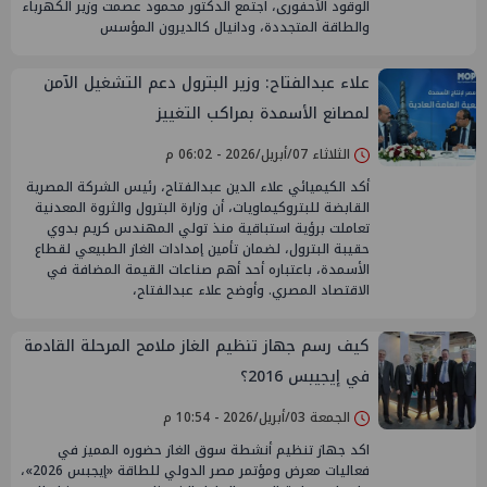
الوقود الأحفورى، اجتمع الدكتور محمود عصمت وزير الكهرباء
والطاقة المتجددة، ودانيال كالديرون المؤسس
علاء عبدالفتاح: وزير البترول دعم التشغيل الآمن
لمصانع الأسمدة بمراكب التغييز
الثلاثاء 07/أبريل/2026 - 06:02 م
أكد الكيميائي علاء الدين عبدالفتاح، رئيس الشركة المصرية
القابضة للبتروكيماويات، أن وزارة البترول والثروة المعدنية
تعاملت برؤية استباقية منذ تولي المهندس كريم بدوي
حقيبة البترول، لضمان تأمين إمدادات الغاز الطبيعي لقطاع
الأسمدة، باعتباره أحد أهم صناعات القيمة المضافة في
الاقتصاد المصري. وأوضح علاء عبدالفتاح،
كيف رسم جهاز تنظيم الغاز ملامح المرحلة القادمة
في إيجيبس 2016؟
الجمعة 03/أبريل/2026 - 10:54 م
اكد جهاز تنظيم أنشطة سوق الغاز حضوره المميز في
فعاليات معرض ومؤتمر مصر الدولي للطاقة «إيجبس 2026»،