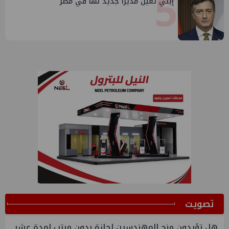
5
إيني تعين مديراً جديد لها في مصر
ﺗﺼﻮﻳﺖ
هل تؤيدون منح المهندسين اجازة بدون مرتب لمدة عشر