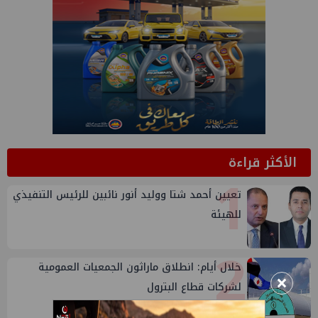
الأكثر قراءة
1
تعيين أحمد شتا ووليد أنور نائبين للرئيس التنفيذي
للهيئة
2
خلال أيام: انطلاق ماراثون الجمعيات العمومية
×
لشركات قطاع البترول