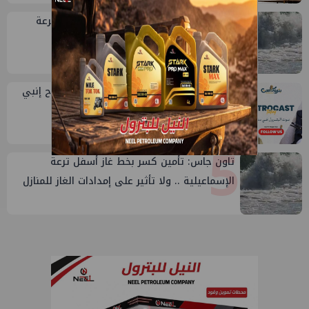
3
تاون جاس تسيطر علي كسر ماسورة في ترعة
الإسماعيلية
4
طارق محمد عبدالحافظ يتحدث عن قصة نجاح إنبي
في بتروكاست
5
تاون جاس: تأمين كسر بخط غاز أسفل ترعة
الإسماعيلية .. ولا تأثير على إمدادات الغاز للمنازل