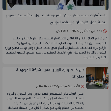
باستثمارات نصف مليار دولار: الفرعونية للبترول تبدأ تنفيذ مشروع
تنمية حقل هارماتان وإسناده لـ«إنبي
الخميس 02/أبريل/2026 - 10:14 ص
تم توقيع اتفاق القرار النهائي للاستثمار لتنمية حقل غاز هارماتان بالبحر
المتوسط بين الشركة المصرية القابضة للغازات الطبيعية (إيجاس) وشركة
«أركيوس» العالمية، باستثمارات تُقدَّر بنحو نصف مليار دولار، وذلك بجناح وزارة
البترول والثروة المعدنية. وقّع الاتفاق المهندس سيد سليم، العضو المنتدب
التنفيذي للشركة
هل كانت زيارة الوزير لمقر الشركة الفرعونية
مفاجئة؟
الأحد 28/سبتمبر/2025 - 04:46 م
أمس الأول، قام المهندس كريم بدوي وزير البترول والثروة
المعدنية بزيارة مفاجئة إلى مقر الشركة الفرعونية للبترول
بالقاهرة الجديدة. وخلال الزيارة، لم يكن رئيس الشركة
المهندس حسام زكي متواجداً، إذ كان في مهمة ميدانية