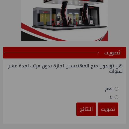
ﺗﺼﻮﻳﺖ
هل تؤيدون منح المهندسين اجازة بدون مرتب لمدة عشر
سنوات
نعم
لا
تصويت
النتائج