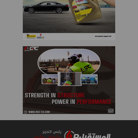
رئيس التحرير
عثمان علام