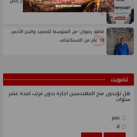
4
طارق محمد عبدالحافظ يتحدث عن قصة نجاح إنبي
في بتروكاست
5
محمد رضوان: من المتوسط للصعيد والبحر الأحمر..
18 عام من الاستكشاف
ﺗﺼﻮﻳﺖ
هل تؤيدون منح المهندسين اجازة بدون مرتب لمدة عشر
سنوات
نعم
لا