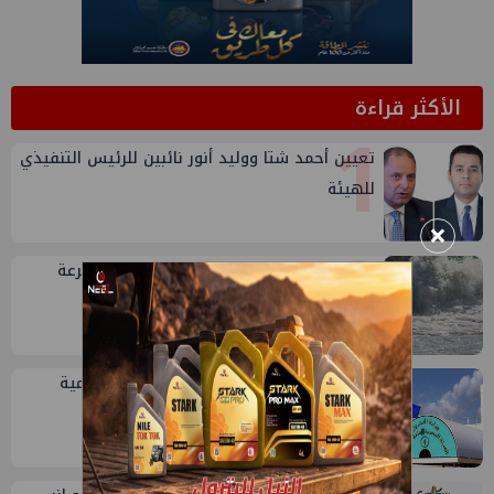
الأكثر قراءة
1
تعيين أحمد شتا ووليد أنور نائبين للرئيس التنفيذي
للهيئة
×
2
تاون جاس تسيطر علي كسر ماسورة في ترعة
الإسماعيلية
3
خلال أيام: انطلاق ماراثون الجمعيات العمومية
لشركات قطاع البترول