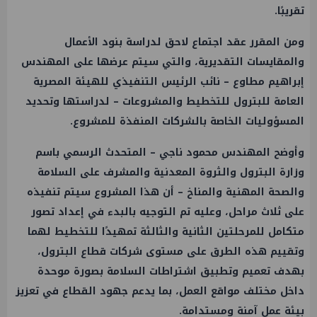
تقريبًا.
ومن المقرر عقد اجتماع لاحق لدراسة بنود الأعمال
والمقايسات التقديرية، والتي سيتم عرضها على المهندس
إبراهيم مطاوع – نائب الرئيس التنفيذي للهيئة المصرية
العامة للبترول للتخطيط والمشروعات – لدراستها وتحديد
المسؤوليات الخاصة بالشركات المنفذة للمشروع.
وأوضح المهندس محمود ناجي – المتحدث الرسمي باسم
وزارة البترول والثروة المعدنية والمشرف على السلامة
والصحة المهنية والمناخ – أن هذا المشروع سيتم تنفيذه
على ثلاث مراحل، وعليه تم التوجيه بالبدء في إعداد تصور
متكامل للمرحلتين الثانية والثالثة تمهيدًا للتخطيط لهما
وتقييم هذه الطرق على مستوى شركات قطاع البترول،
بهدف تعميم وتطبيق اشتراطات السلامة بصورة موحدة
داخل مختلف مواقع العمل، بما يدعم جهود القطاع في تعزيز
بيئة عمل آمنة ومستدامة.