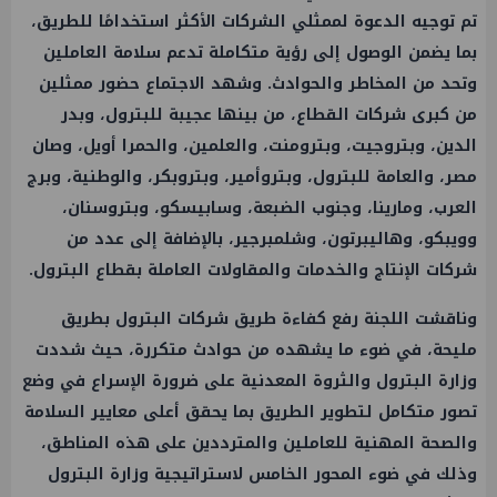
تم توجيه الدعوة لممثلي الشركات الأكثر استخدامًا للطريق،
بما يضمن الوصول إلى رؤية متكاملة تدعم سلامة العاملين
وتحد من المخاطر والحوادث. وشهد الاجتماع حضور ممثلين
من كبرى شركات القطاع، من بينها عجيبة للبترول، وبدر
الدين، وبتروجيت، وبترومنت، والعلمين، والحمرا أويل، وصان
مصر، والعامة للبترول، وبتروأمير، وبتروبكر، والوطنية، وبرج
العرب، ومارينا، وجنوب الضبعة، وسابيسكو، وبتروسنان،
وويبكو، وهاليبرتون، وشلمبرجير، بالإضافة إلى عدد من
شركات الإنتاج والخدمات والمقاولات العاملة بقطاع البترول.
وناقشت اللجنة رفع كفاءة طريق شركات البترول بطريق
مليحة، في ضوء ما يشهده من حوادث متكررة، حيث شددت
وزارة البترول والثروة المعدنية على ضرورة الإسراع في وضع
تصور متكامل لتطوير الطريق بما يحقق أعلى معايير السلامة
والصحة المهنية للعاملين والمترددين على هذه المناطق،
وذلك في ضوء المحور الخامس لاستراتيجية وزارة البترول