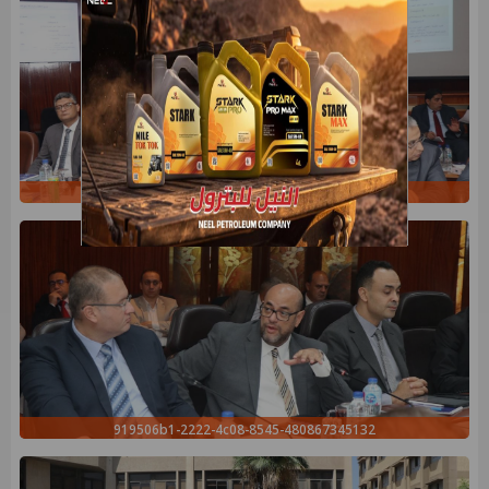
a14811e0-50d9-49ab-9877-f607888cb74c
919506b1-2222-4c08-8545-480867345132