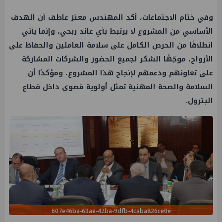
وفي ختام الاجتماعات، أكد المهندس معتز عاطف أن الهدف
الأساسي من المشروع لا يرتبط بأي عائد ربحي، وإنما يأتي
انطلاقًا من الحرص الكامل على سلامة العاملين والحفاظ على
الأرواح، موجّهًا الشكر لجميع الحضور والشركات المشاركة
على تعاونهم ودعمهم لإنجاح هذا المشروع، ومؤكدًا أن
السلامة والصحة المهنية تمثل أولوية قصوى داخل قطاع
البترول.
607e46ba-63ae-42ba-9dfb-4caba826ce0e