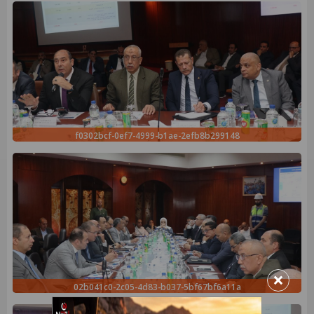
f0302bcf-0ef7-4999-b1ae-2efb8b299148
×
02b041c0-2c05-4d83-b037-5bf67bf6a11a