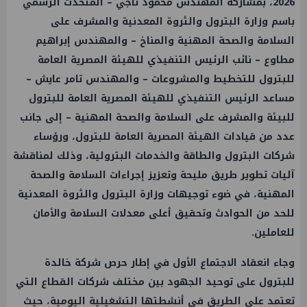
2026، بمشاركة المهندس محمود ناجي – المتحدث الرسمي
باسم وزارة البترول والثروة المعدنية والمشرف على
السلامة والصحة المهنية والمناخ – والمهندس إبراهيم
مطاوع – نائب الرئيس التنفيذي للهيئة المصرية العامة
للبترول للتخطيط والمشروعات – والمهندس تامر عايش –
مساعد الرئيس التنفيذي للهيئة المصرية العامة للبترول
للبيئة والمشرف على السلامة والصحة المهنية – إلى جانب
عدد من قيادات الهيئة المصرية العامة للبترول، ورؤساء
شركات البترول والطاقة والخدمات البترولية، وذلك لمناقشة
آليات تطوير طريق مليحة وتعزيز إجراءات السلامة والصحة
المهنية، في ضوء توجيهات وزارة البترول والثروة المعدنية
للحد من الحوادث وتحقيق أعلى معدلات السلامة والأمان
للعاملين.
وجاء انعقاد الاجتماع الأول في إطار حرص شركة خالدة
للبترول على توحيد الجهود بين مختلف شركات القطاع التي
تعتمد على الطريق في أنشطتها التشغيلية اليومية، حيث