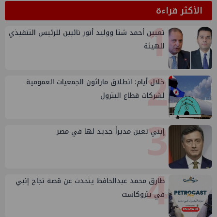
الأكثر قراءة
1
تعيين أحمد شتا ووليد أنور نائبين للرئيس التنفيذي
للهيئة
2
خلال أيام: انطلاق ماراثون الجمعيات العمومية
لشركات قطاع البترول
3
إيني تعين مديراً جديد لها في مصر
4
طارق محمد عبدالحافظ يتحدث عن قصة نجاح إنبي
في بتروكاست