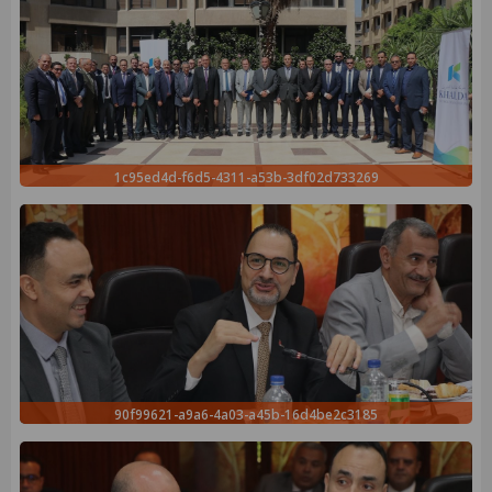
1c95ed4d-f6d5-4311-a53b-3df02d733269
90f99621-a9a6-4a03-a45b-16d4be2c3185