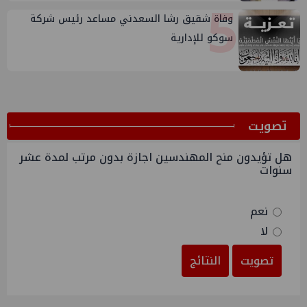
5
وفاة شقيق رشا السعدني مساعد رئيس شركة
سوكو للإدارية
ﺗﺼﻮﻳﺖ
هل تؤيدون منح المهندسين اجازة بدون مرتب لمدة عشر
سنوات
نعم
لا
تصويت
النتائج