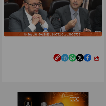
845eed96-50e3-46b2-b752-0cad3b507561
شارك