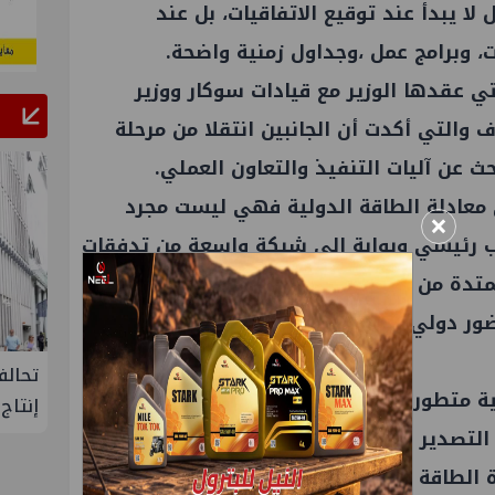
لا يبدأ عند توقيع الاتفاقيات، بل عند
، وبرامج عمل ،وجداول زمنية واضحة.
تي عقدها الوزير مع قيادات سوكار ووزير
ف والتي أكدت أن الجانبين انتقلا من مرحلة
حث عن آليات التنفيذ والتعاون العملي.
 معادلة الطاقة الدولية فهي ليست مجرد
×
اعب رئيسي وبوابة إلى شبكة واسعة من تدفقات
متدة من بحر قزوين حتى الأسواق الأوروبية
ور دولي واسع وخبرات متراكمة في أنشطة
لإنتاج
تحالف أوبك+ يتفق على زيادة طفيفة في
إسدال
ة متطورة في مجالات تسييل الغاز وتكرير
إنتاج النفط خلال سبتمبر
"منتدى 
ة التصدير فضلًا عن موقع جغرافي فريد يؤهلها
 الطاقة بين الشرق والغرب.