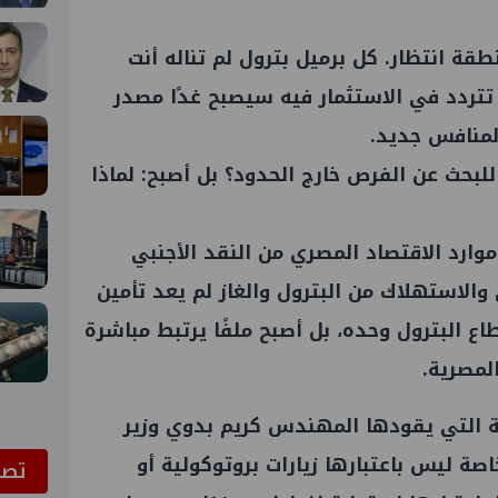
طقة انتظار. كل برميل بترول لم تناله أنت
تردد في الاستثمار فيه سيصبح غدًا مصدر
 لمنافس جديد.
لبحث عن الفرص خارج الحدود؟ بل أصبح: لماذا
ارد الاقتصاد المصري من النقد الأجنبي
 والاستهلاك من البترول والغاز لم يعد تأمين
 البترول وحده، بل أصبح ملفًا يرتبط مباشرة
لمصرية.
ة التي يقودها المهندس كريم بدوي وزير
اصة ليس باعتبارها زيارات بروتوكولية أو
ﺗﺼﻮ