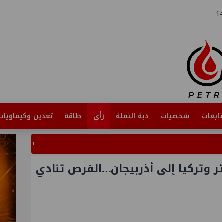
ابعات
شخصيات
دبة النملة
رأي
طاقة
تعدين وكيماويات
ر وتركيا إلى أذربيجان…الفرص تنادي