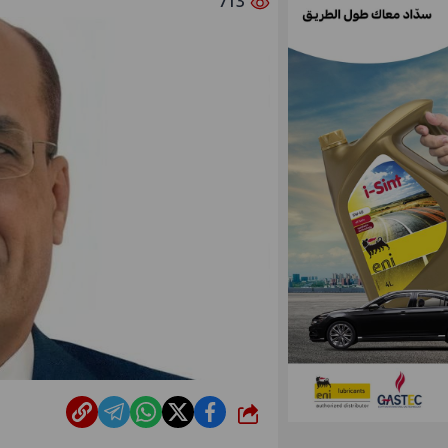
713
شارك