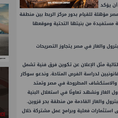
 يؤكد وزير البترول خلال الجلسة الوزارية
مصر مؤهلة للقيام بدور مركز الربط بين منطقة
قة مستفيدة من بنيتها التحتية وموقعها
ترول والغاز في مصر يتجاوز التصريحات
لتالية مثل الإعلان عن تكوين فرق فنية تشمل
نونيين لدراسة الفرص المتاحة. وندعو سوكار
والاستكشاف المطروحة في مصر وتمتد
ل الغاز ونشهد تعاونًا في استغلال البنية
ترول والغاز القادمة من منطقة بحر قزوين.
ى استثمارات فعلية وبرامج عمل مشتركة خلال