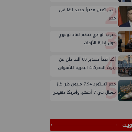
2
إيني تعين مديراً جديد لها في
مصر
3
جنوب الوادي تنظم لقاء توعوي
حول إدارة الأزمات
4
أكبا تبدأ تصدير 60 ألف طن من
زيوت المحركات البحرية للأسواق
5
الخارجية
مصر تستورد 7.94 مليون طن غاز
مسال في 7 أشهر..وأمريكا تهيمن
على الإمدادات
ﻳﺖ