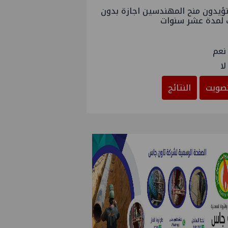
ؤيدون منح المهندسين اجازة بدون
 لمدة عشر سنوات
نعم
لا
صويت
النتائج