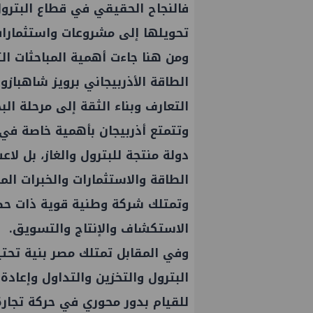
فالنجاح الحقيقي في قطاع البترول 
تحويلها إلى مشروعات واستثمارات
ومن هنا جاءت أهمية المباحثات ال
الطاقة الأذربيجاني برويز شاهبازو
التعارف وبناء الثقة إلى مرحلة الب
وتتمتع أذربيجان بأهمية خاصة في
دولة منتجة للبترول والغاز، بل ل
الطاقة والاستثمارات والخبرات الم
وتمتلك شركة وطنية قوية ذات حض
الاستكشاف والإنتاج والتسويق.
عمال إنزال الخطوط البحرية
علاء عبدالفتاح يتفقد مصنع ووتك 
وفي المقابل تمتلك مصر بنية تحتي
المرحلة الرابعة لتنمية حقل
الالواح الخشبية بإدكو
حري التابع لشركة شمال
البترول والتخزين والتداول وإعاد
للقيام بدور محوري في حركة تجارة