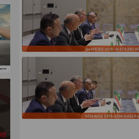
ee4087b5-d1dc-4c47-b385-06
9d3e4e5d-5318-4206-bdd2-b