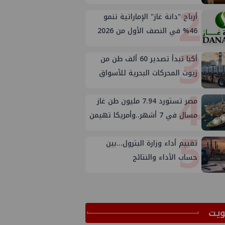
2
أرباح "دانة غاز" الإماراتية تنمو
46% في النصف الأول من 2026
3
أكبا تبدأ تصدير 60 ألف طن من
زيوت المحركات البحرية للأسواق
4
الخارجية
مصر تستورد 7.94 مليون طن غاز
مسال في 7 أشهر..وأمريكا تهيمن
5
على الإمدادات
تقييم أداء وزارة البترول...بين
حساب الأداء والنتائج
ﻳﺖ