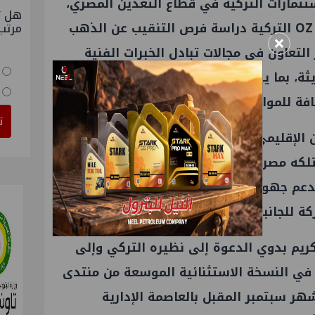
تثمارات التركية في قطاع التعدين المصري،
هل ت
خاصة في ضوء بدء شركة OZ Mining التركية دراسة فرص التنقيب عن الذهب
مرتب
×
التعاون في مجالات تبادل الخبرات الفنية
يثة، بما يسهم في دعم خطط التطوير وزيادة
فة للموارد الطبيعية.
ت
ون الإقليمي في مجال الطاقة بمنطقة شرق
تلكه مصر وتركيا من مقومات استراتيجية وبنية
دعم جهود تحقيق أمن الطاقة وتعزيز التكامل
ة للجانبين.
ريم بدوي الدعوة إلى نظيره التركي وإلى
 في النسخة الاستثنائية الموسعة من منتدى
هر سبتمبر المقبل بالعاصمة الإدارية