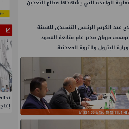
مارية الواعدة التي يشهدها قطاع التعدين
 عبد الكريم الرئيس التنفيذي للهيئة
ذ يوسف مروان مدير عام متابعة العقود
وزارة البترول والثروة المعدنية
لإنتاج
تحالف أوبك+ يتفق على زيادة طفيفة في
إسدال
إنتاج النفط خلال سبتمبر
"منتدى 
b1234f05-b45c-4943-91b1-4