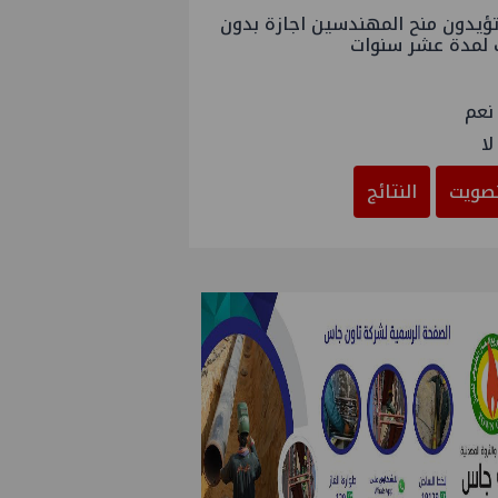
ؤيدون منح المهندسين اجازة بدون
 لمدة عشر سنوات
نعم
لا
صويت
النتائج