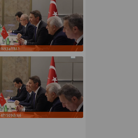
f693aff811
64f1509dc66