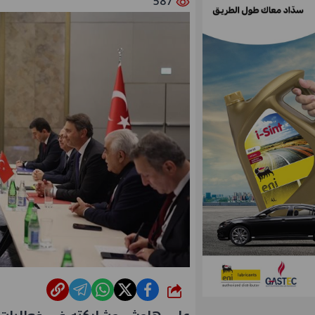
587
شارك