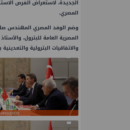
الجديدة، لاستعراض الفرص الاستث
المصري.
وضم الوفد المصري المهندس صلاح
المصرية العامة للبترول، والأستا
والاتفاقيات البترولية والتعدينية ب
عمال إنزال الخطوط البحرية
علاء عبدالفتاح يتفقد مصنع ووتك 
المرحلة الرابعة لتنمية حقل
الالواح الخشبية بإدكو
حري التابع لشركة شمال
fad803d3d35