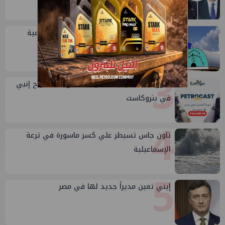
2
خلال أيام: انطلاق ماراثون الجمعيات العمومية
لشركات قطاع البترول
3
طارق محمد عبدالحافظ يتحدث عن قصة نجاح إنبي
في بتروكاست
4
تاون جاس تسيطر علي كسر ماسورة في ترعة
الإسماعيلية
5
إيني تعين مديراً جديد لها في مصر