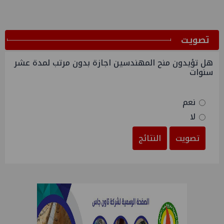
ﺗﺼﻮﻳﺖ
هل تؤيدون منح المهندسين اجازة بدون مرتب لمدة عشر
سنوات
نعم
لا
تصويت
النتائج