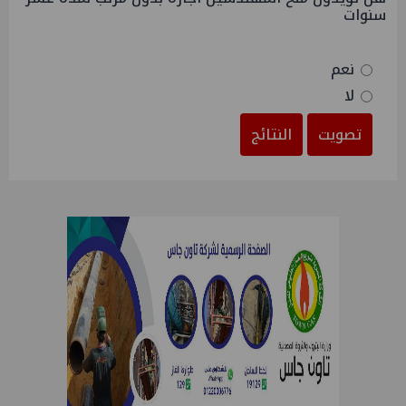
سنوات
نعم
لا
تصويت
النتائج