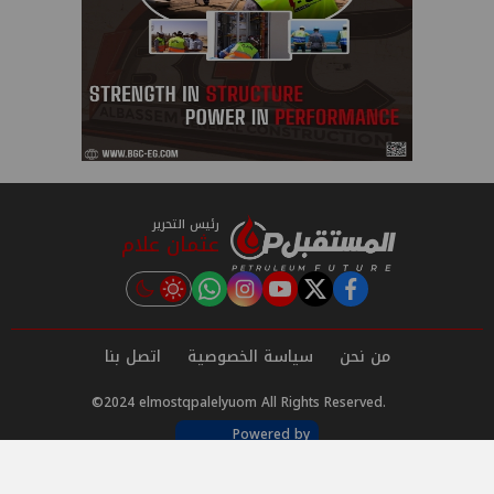
رئيس التحرير
عثمان علام
instagram
tiktok
youtube
twitter
facebook
من نحن
سياسة الخصوصية
اتصل بنا
©2024 elmostqpalelyuom All Rights Reserved.
Powered by