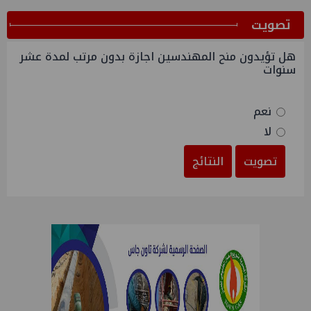
ﺗﺼﻮﻳﺖ
هل تؤيدون منح المهندسين اجازة بدون مرتب لمدة عشر
سنوات
نعم
لا
تصويت
النتائج