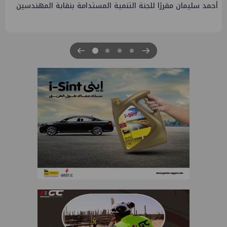
PMS تنهي أعمال إنزال الخطوط البحرية الثلاث بمشروع المرحلة
الرابعة لتنمية حقل غاز كاموس البحري التابع لشركة شمال سيناء
للبترول