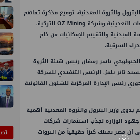
ترول والثروة المعدنية، توقيع مذكرة تفاهم
بين هيئة الثروة المعدنية والصناعات التعدينية وشركة OZ Mining التركية،
 المبدئية والتقييم للإمكانيات من خام
راء الشرقية.
الجيولوجي ياسر رمضان رئيس هيئة الثروة
لسيد تانر يلمز، الرئيس التنفيذي للشركة
جوري رئيس الإدارة المركزية للشئون القانونية
بدوي وزير البترول والثروة المعدنية أهمية
هود الوزارة لجذب استثمارات شركات
 أن مصر تمتلك كنزاً حقيقياً من الثروات
ﺗﺼﻮ