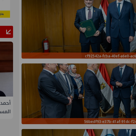
cf92542a-fcba-40ef-a6e0-ac
فيفة في
أحمد سليمان مقررًا للجنة التنمية
S
المستدامة بنقابة المهندسين
الثلا
غاز ك
56bedf93-e37b-41af-91dc-f2
سيناء