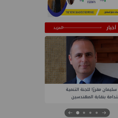
أخبار
المزيد
PM تنهي أعمال إنزال الخطوط البحرية
ث بمشروع المرحلة الرابعة لتنمية حقل
اموس البحري التابع لشركة شمال
 للبترول