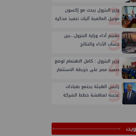
2
وزير البترول يبحث مع إكسون
موبيل العالمية آليات تنفيذ مذكرة
3
التفاهم لربط اكتشافات الشركة
تقييم أداء وزارة البترول...بين
في قبرص بالبنية التحتية المصرية
حساب الأداء والنتائج
4
وزير البترول : كامل الاهتمام لوضع
صعيد مصر على خريطة الاستثمار
5
البترولي
رئيس الهيئة يجتمع بقيادات
عجيبة لمناقشة خطط الشركة
لتعظيم الانتاج
ﻳﺖ