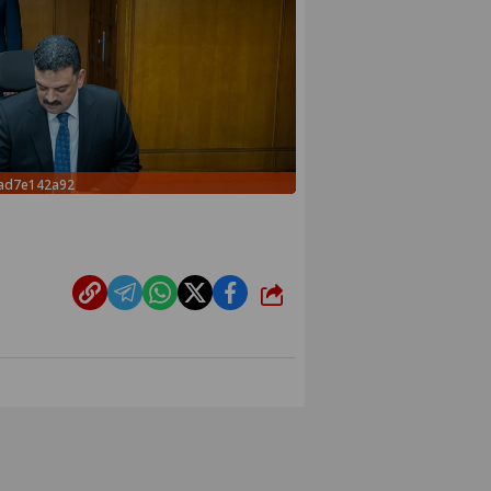
7ad7e142a92
شارك