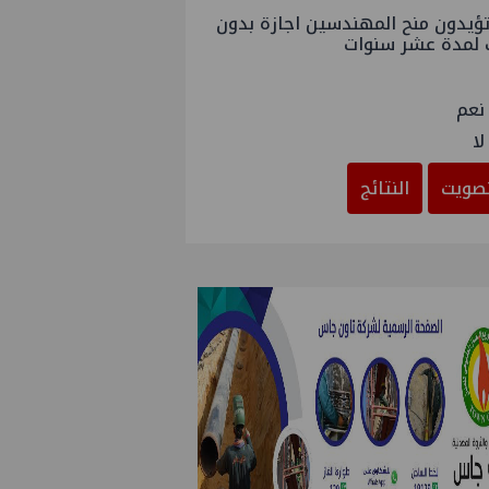
ؤيدون منح المهندسين اجازة بدون
 لمدة عشر سنوات
نعم
لا
صويت
النتائج