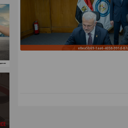
e8ea5b69-1aa6-4058-991d-8