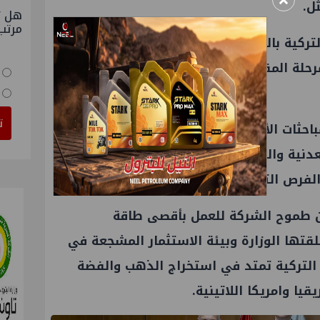
×
ل.
هل ت
مرتب
لتركية بالنجاح في أعمالها داخل مصر، مؤكداً
حلة المقبلة، وتقديم كل أوجه الدعم اللازمة
ت
باحثات الأخيرة في تركيا، والاجتماعات التي
نية والصناعات التعدينية بالشركة التركية،
رص التعدينية المتاحة في مصر.
 عن طموح الشركة للعمل بأقصى طاقة
قتها الوزارة وبيئة الاستثمار المشجعة في
 التركية تمتد في استخراج الذهب والفضة
يا وامريكا اللاتينية.