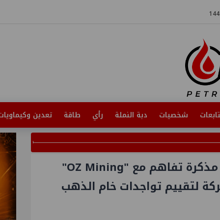
ابعات
شخصيات
دبة النملة
رأي
طاقة
تعدين وكيماويات
وزير البترول يشهد توقيع مذكرة تفاهم مع "OZ Mining"
كة لتقييم تواجدات خام الذهب