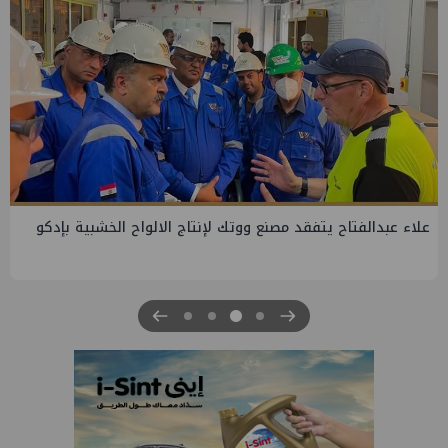
علاء عبدالفتاح يتفقد مصنع ووتك لإنتاج الالواح الخشبية بإدكو