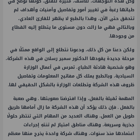
وكل هذه التوجهات، للأسف، مثيرة للقلق، كونها توضح في
طياتها رغبةً في تغيير أمور وتفاصيل وأمنيات وأهداف لم
تتحقق حتى الآن، وهذا بالطبع لا يظهر للقارئ العادي،
وبالتالي فهي ما زالت دون مستوى ما يتطلع إليه القطاع
من وجودها.
ولكن دعنا من كل ذلك، ودعونا نتطلع إلى الواقع ممثلًا في
مرحلة جديدة يقودها الدكتور سمير رسلان في هذه الشركة،
وهو شخصية هادئة الطباع، تمرس في أعمال الوزارة
السيادية، وبالطبع يملك كل مفاتيح المعلومات وتفاصيل
ظروف هذه الشركة وتطلعات الوزارة بالشكل الحقيقي لها.
المهمة ثقيلة بالفعل، وإذا افترضنا صعوبتها ـ وهي صعبة
بالفعل ـ فإن ذلك يؤكد أن هذه الشركة ما زال أمامها طريق
طويل من العمل، وهناك العديد من المهام التي تنتظر حلولًا
جذرية وسريعة، وهناك مناطق امتياز لم تنتهِ إجراءات
اعتمادها منذ سنوات، وهناك شركة واحدة يخرج منها معظم