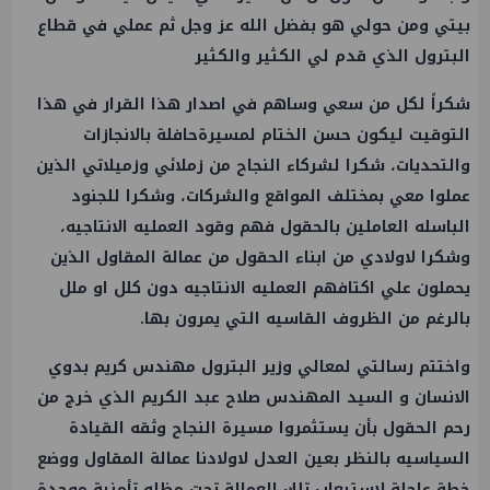
بيتي ومن حولي هو بفضل الله عز وجل ثم عملي في قطاع
البترول الذي قدم لي الكثير والكثير
شكراً لكل من سعي وساهم في اصدار هذا القرار في هذا
التوقيت ليكون حسن الختام لمسيرةحافلة بالانجازات
والتحديات، شكرا لشركاء النجاح من زملائي وزميلاتي الذين
عملوا معي بمختلف المواقع والشركات، وشكرا للجنود
الباسله العاملين بالحقول فهم وقود العمليه الانتاجيه،
وشكرا لاولادي من ابناء الحقول من عمالة المقاول الذين
يحملون علي اكتافهم العمليه الانتاجيه دون كلل او ملل
بالرغم من الظروف القاسيه التي يمرون بها.
واختتم رسالتي لمعالي وزير البترول مهندس كريم بدوي
الانسان و السيد المهندس صلاح عبد الكريم الذي خرج من
رحم الحقول بأن يستثمروا مسيرة النجاح وثقه القيادة
السياسيه بالنظر بعين العدل لاولادنا عمالة المقاول ووضع
خطة عاجلة لاستيعاب تلك العمالة تحت مظله تأمنية موحدة