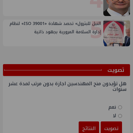
5
النيل للبترول» تحصد شهادة «ISO 39001» لنظام
إدارة السلامة المرورية بجهود ذاتية
ﺗﺼﻮﻳﺖ
هل تؤيدون منح المهندسين اجازة بدون مرتب لمدة عشر
سنوات
نعم
لا
تصويت
النتائج