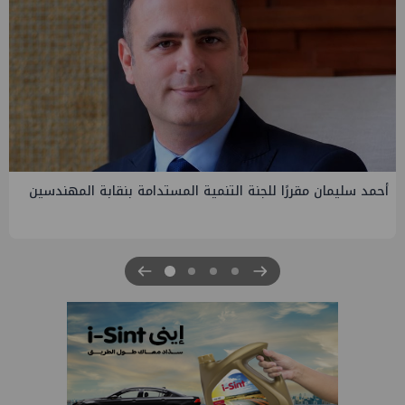
PMS تنهي أعمال إنزال الخطوط البحرية الثلاث بمشروع المرحلة
الرابعة لتنمية حقل غاز كاموس البحري التابع لشركة شمال سيناء
للبترول