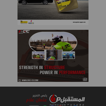
رئيس التحرير
عثمان علام