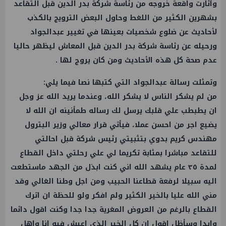
وأثارت واقعة خروجه من رئاسة شركة بدر الدين قبل التقاعد
بشهرين الكثير من اللغط وحاول البعض الترويج بالكذب
لأحاديث عن ضلوع شخصيات بعينها في تغيير عبدالجواد
ورحيله عن رئاسة شركة بدر الدين قبل المعاش ليظهر حاليا
عدم صحة كل هذه الأحاديث ومن كان يروج لها .
وتمثلت رسالة عبدالجواد التي كتبها نصا فيما يلي:
من لم يشكر الناس لا يشكر الله، وعندما يريد الله عز وجل
ان يطبطب علي قلبك يرسل لك رساله طمأنينه ان الله لا
يضيع اجر من احسن عملا، فيأتي قرار معالي وزير البترول
مهندس كريم بدوي بتثبيتي رئيس شركة قبل احالتي
للتقاعد مباشرا بمثابة تكريما لي علي رحلتي داخل القطاع
لمدة ٣٥ عام يشهد الله اني كنت ابذل من الجهد ماستطعت
اليه سبيلا لرفعة قطاعنا الحبيب ومن اجل وطنا الغالي وقد
مني الله عليا بالخير الكثير ولم افكر ولو للحظة ان اترك
القطاع بالرغم من العروض المغرية جدا جدا وكنت اقول دائما
وابدا وسأظل اقول ان كل الخير الذي اعيش فيه انا واهل