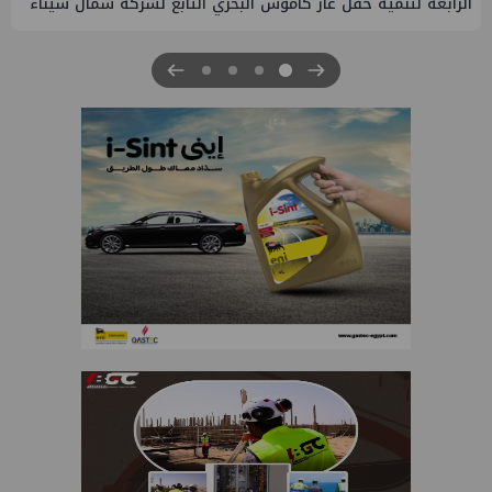
الرابعة لتنمية حقل غاز كاموس البحري التابع لشركة شمال سيناء
للبترول