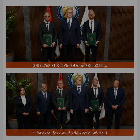
07092262-9ff3-4b9e-947d-d698fea845eb
13b8e2b5-fe97-416f-9dd8-2c1d34f7be0f