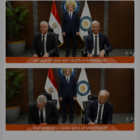
8112ad7c-c3de-4cc1-b275-c195f968c641
2649ed90-2dc2-440e-acb3-416bb1f046df