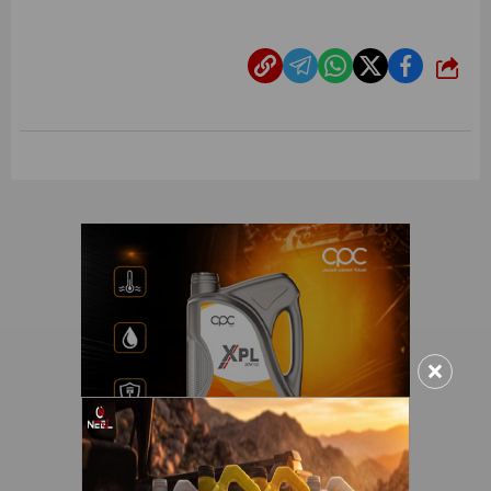
شارك
×