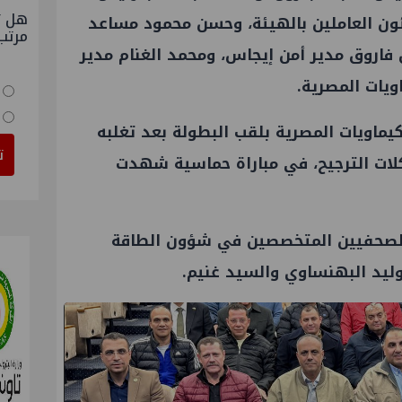
هل ت
ون العاملين بالهيئة، وحسن محمود مساعد
مرتب
 فاروق مدير أمن
إيجاس
، ومحمد الغنام مدير
ويات المصرية.
كيماويات المصرية بلقب البطولة بعد تغلبه
ت
كلات الترجيح، في مباراة حماسية شهدت
 الصحفيين المتخصصين في شؤون
الطاقة
ليد البهنساوي والسيد غنيم.