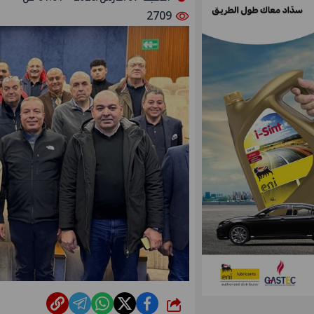
2709
شارك