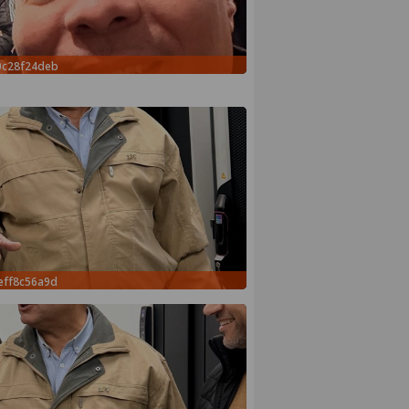
0c28f24deb
eff8c56a9d