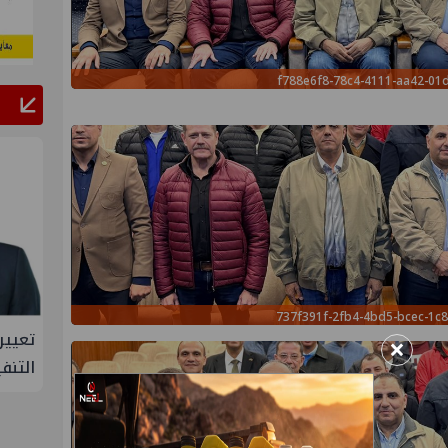
f788e6f8-78c4-4111-aa42-01
737f391f-2fb4-4bd5-bcec-1c
صر
تعيين أحمد شتا ووليد أنور نائبين للرئيس
تاون
×
التنفيذي للهيئة
ترعة 