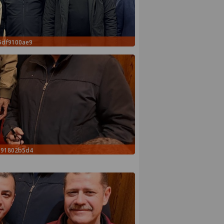
5df9100ae9
591802b5d4