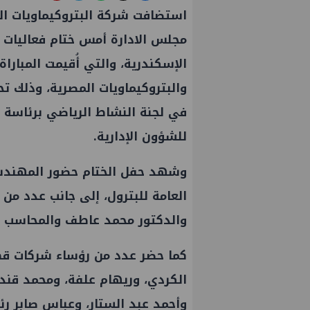
استضافت شركة البتروكيماويات ال
مجلس الادارة أمس ختام فعاليات 
الإسكندرية، والتي أُقيمت المبارا
والبتروكيماويات المصرية، وذلك تح
في لجنة النشاط الرياضي برئاسة 
للشؤون الإدارية.
وشهد حفل الختام حضور المهندس 
العامة للبترول، إلى جانب عدد من 
والدكتور محمد عاطف والمحاسب أح
كما حضر عدد من رؤساء شركات
قط
الكردي، وريهام علفة، ومحمد قند
وأحمد عبد الستار، وعباس صابر ر