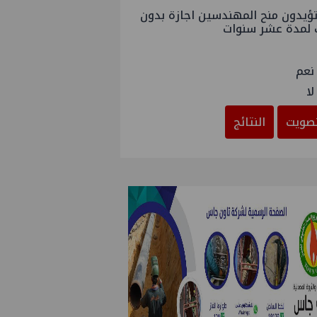
ؤيدون منح المهندسين اجازة بدون
 لمدة عشر سنوات
نعم
لا
صويت
النتائج