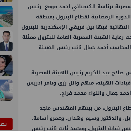
مصرية برئاسة الكيميائي احمد موقع رئيس
الدورة الرمضانية لقطاع
البترول
بمنطقة
ة النهائية فيها بين فريقي الإسكندرية للبترول
ت رعاية الهيئة المصرية العامة للبترول ممثلة
المحاسب أحمد جمال نائب رئيس الهيئة
صلاح عبد الكريم رئيس الهيئة المصرية
قيادات الهيئة، منهم وائل رزق وتامر إدريس
مد جمال واللواء محمد فراج.
اع البترول
، من بينهم المهندس ماجد
يل، والدكتور وسيم وهدان، وعمرو أسامة،
ﺗﺼﻮ
ئيس نقابة
البترول
، ومحمد ثابت نائب رئيس