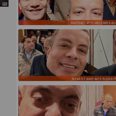
00d76489-4191-4012-8813-d
fe1a87c1-666f-4e15-9c3d-b7