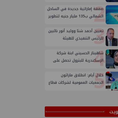
2
صفقة إماراتية جديدة في الساحل
الشمالي ب135 مليار جنيه لتطوير
3
الجفيرة
تعيين أحمد شتا ووليد أنور نائبين
للرئيس التنفيذي للهيئة
4
شاهيناز الحسيني ابنة شركة
الإسكندرية للبترول تحصل على
5
ماجستير إدارة الجودة
خلال أيام: انطلاق ماراثون
الجمعيات العمومية لشركات قطاع
البترول
ﻳﺖ