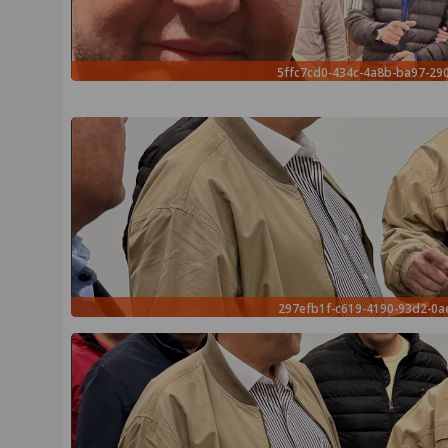
5ffc7cd0-434c-4a8b-ba97-29
297efb1f-c619-4190-93d2-0a