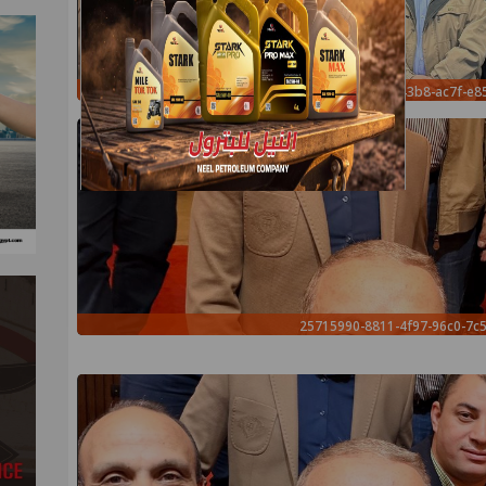
53aef08b-7be8-43b8-ac7f-e8
25715990-8811-4f97-96c0-7c