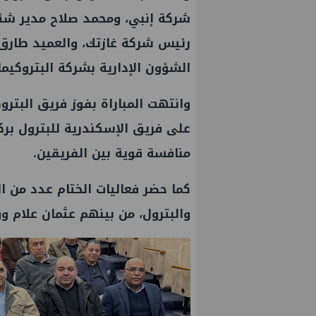
شركة
إنبي
، ومحمد صلاح مدير شئ
رئيس شركة غازتك، والعميد طارق
الشؤون الإدارية بشركة البتروكيما
وانتهت المباراة بفوز فريق البترو
على فريق الإسكندرية للبترول بر
منافسة قوية بين الفريقين.
كما حضر فعاليات الختام عدد من
والبترول، من بينهم
عثمان علام
وو