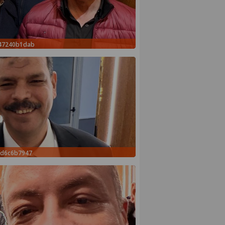
c47240b1dab
fd6c6b7947