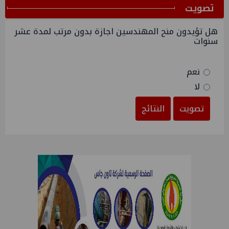
ﺗﺼﻮﻳﺖ
هل تؤيدون منح المهندسين اجازة بدون مرتب لمدة عشر
سنوات
نعم
لا
تصويت
النتائج