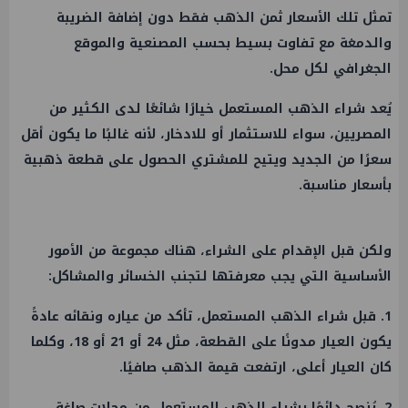
تمثل تلك الأسعار ثمن الذهب فقط دون إضافة الضريبة
والدمغة مع تفاوت بسيط بحسب المصنعية والموقع
الجغرافي لكل محل.
يُعد شراء الذهب المستعمل خيارًا شائعًا لدى الكثير من
المصريين، سواء للاستثمار أو للادخار، لأنه غالبًا ما يكون أقل
سعرًا من الجديد ويتيح للمشتري الحصول على قطعة ذهبية
بأسعار مناسبة.
ولكن قبل الإقدام على الشراء، هناك مجموعة من الأمور
الأساسية التي يجب معرفتها لتجنب الخسائر والمشاكل:
1. قبل شراء الذهب المستعمل، تأكد من عياره ونقائه عادةً
يكون العيار مدونًا على القطعة، مثل 24 أو 21 أو 18، وكلما
كان العيار أعلى، ارتفعت قيمة الذهب صافيًا.
2. يُنصح دائمًا بشراء الذهب المستعمل من محلات صاغة