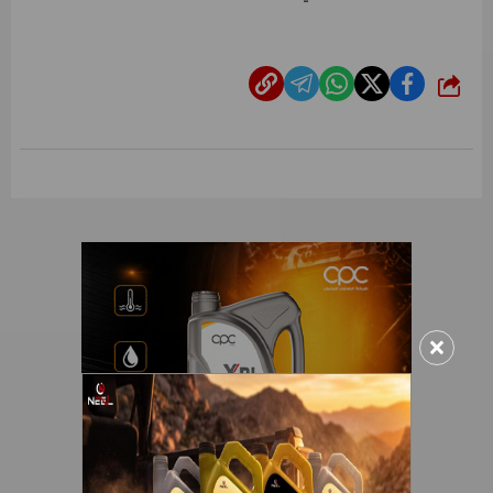
شارك
×