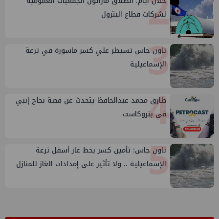
2
خلال أيام: انطلاق ماراثون الجمعيات العمومية
لشركات قطاع البترول
3
تاون جاس تسيطر علي كسر ماسورة في ترعة
الإسماعيلية
4
طارق محمد عبدالحافظ يتحدث عن قصة نجاح إنبي
في بتروكاست
5
تاون جاس: تأمين كسر بخط غاز أسفل ترعة
الإسماعيلية .. ولا تأثير على إمدادات الغاز للمنازل