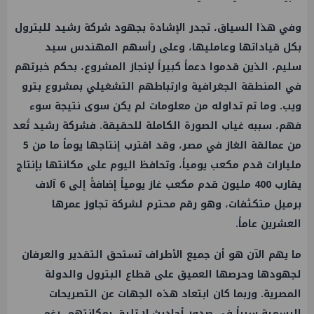
وفي هذا السياق، تجدر الإشادة بجهود شركة رشيد للبترول
بكل قياداتها وعامليها، وعلى رأسهم المهندس سيد
سليم، الذين قدموا دعماً كبيراً لإنجاز المشروع، بحكم خبرتهم
في المنطقة الجغرافية وارتباطهم التشغيلي بمشروع بترو
ويب. وما تم تداوله من معلومات لم يكن سوى نتيجة سوء
فهم، سببه غياب الصورة الكاملة للحقيقة. فشركة رشيد تُعد
من عمالقة الغاز في مصر، وقد اقترب إنتاجها يوماً ما من 5
مليارات قدم مكعب يومياً، وتحافظ اليوم على مكانتها بإنتاج
يقارب 400 مليون قدم مكعب غاز يومياً إضافةً إلى 6 آلاف
برميل متكثفات، وهو رقم محترم لشركة تجاوز عمرها
العشرين عاماً.
ما يهم الآن هو أن جميع الأطراف تستحق التقدير والعرفان
لجهودها وحرصها العميق على قطاع البترول والدولة
المصرية. وربما كان ابتعاد هذه الجهات عن التصريحات
الرسمية سبباً في صدور أحاديث لا تليق بمكانتهم، رغم