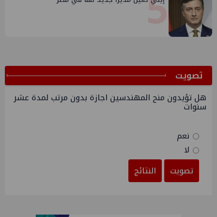
5
ﺗﺼﻮﻳﺖ
هل تؤيدون منح المهندسين اجازة بدون مرتب لمدة عشر
سنوات
نعم
لا
تصويت
النتائج