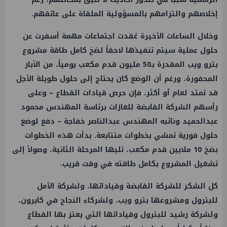
إخلاصهم والتزامهم بالمسؤولية الملقاة على عاتقهم.
وخلال الساعات الأخيرة عُقدت اجتماعات مهمة أسفرت عن
حلول عملية سيتم تنفيذها لاحقاً لضخ كامل طاقة مشروع
بترو ويب المقدرة بـ50 مليون قدم مكعب يومياً، من الآبار
المحفورة، ورغم أن الوضع كان يحتاج إلى حلول طويلة الأجل
قد تمتد لعام أو أكثر، فإن حرص قيادات القطاع – وعلى
رأسهم الشركة القابضة للغازات برئاسة المهندس محمود
عبدالحميد ونائبه المهندس عبدالناصر خفاجة – دفع لوضع
حلول فورية تمشي بخطوات متتابعة. بدأت هذه الخطوات
بضخ 10 ملايين قدم مكعب، تليها المرحلة الثانية، وصولاً إلى
تشغيل المشروع بكامل طاقته في وقت قريب.
كل الشكر للشركة القابضة وقياداتها، ولشركة الأمل
للبترول ومشروعها بترو ويب، ولشركاء النجاح في كايرون،
ولشركة رشيد للبترول وقياداتها التي يعتز بها القطاع