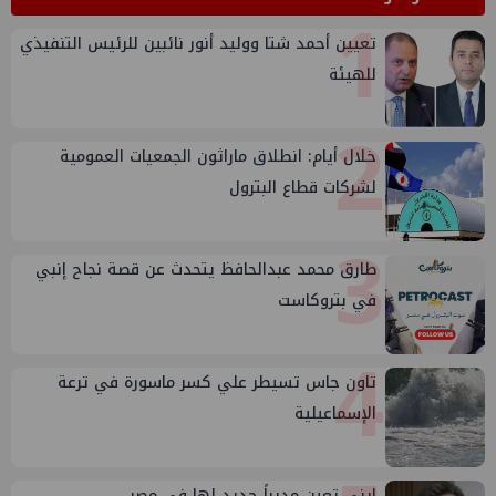
1
تعيين أحمد شتا ووليد أنور نائبين للرئيس التنفيذي
للهيئة
2
خلال أيام: انطلاق ماراثون الجمعيات العمومية
لشركات قطاع البترول
3
طارق محمد عبدالحافظ يتحدث عن قصة نجاح إنبي
في بتروكاست
4
تاون جاس تسيطر علي كسر ماسورة في ترعة
الإسماعيلية
إيني تعين مديراً جديد لها في مصر