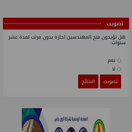
ﺗﺼﻮﻳﺖ
هل تؤيدون منح المهندسين اجازة بدون مرتب لمدة عشر
سنوات
نعم
لا
تصويت
النتائج