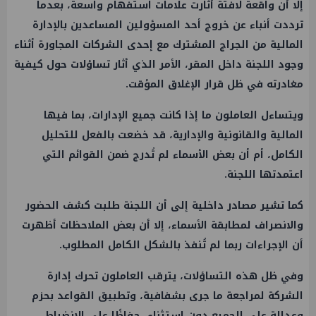
إلا أن واقعة لافتة أثارت علامات استفهام واسعة، بعدما
ترددت أنباء عن خروج أحد المسؤولين المساعدين بالإدارة
المالية من الجراج المشترك مع إحدى الشركات المجاورة أثناء
وجود اللجنة داخل المقر، الأمر الذي أثار تساؤلات حول كيفية
مغادرته في ظل قرار الإغلاق المؤقت.
ويتساءل العاملون ما إذا كانت جميع الإدارات، بما فيها
المالية والقانونية والإدارية، قد خضعت بالفعل للتحليل
الكامل، أم أن بعض الأسماء لم تُدرج ضمن القوائم التي
اعتمدتها اللجنة.
كما تشير مصادر داخلية إلى أن اللجنة طلبت كشف الحضور
والانصراف لمطابقة الأسماء، إلا أن بعض الملاحظات أظهرت
أن الإجراءات ربما لم تُنفذ بالشكل الكامل المطلوب.
وفي ظل هذه التساؤلات، يترقب العاملون تحرك إدارة
الشركة لمراجعة ما جرى بشفافية، وتطبيق القواعد بحزم
وعدالة على الجميع دون استثناء، حفاظًا على الانضباط