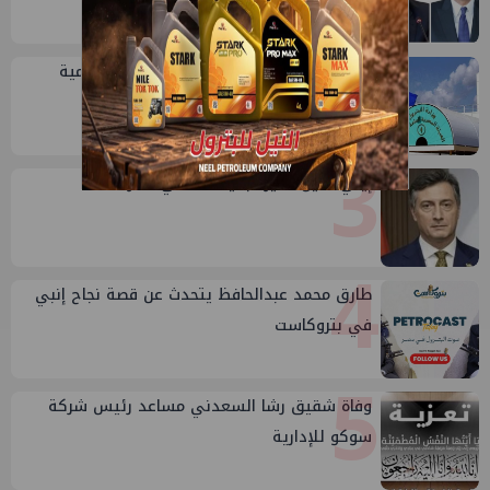
2
خلال أيام: انطلاق ماراثون الجمعيات العمومية
لشركات قطاع البترول
3
إيني تعين مديراً جديد لها في مصر
4
طارق محمد عبدالحافظ يتحدث عن قصة نجاح إنبي
في بتروكاست
5
وفاة شقيق رشا السعدني مساعد رئيس شركة
سوكو للإدارية