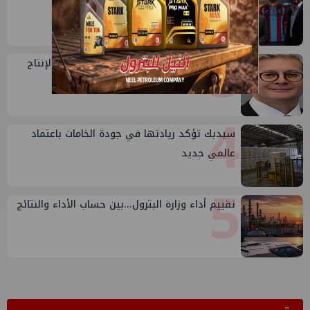
2
وعبدول
3
وزير البترول: الصعيد منطقة واعدة لزيادة الإنتاج
وتوفير فرص عمل
4
سيدبك تؤكد ريادتها في جودة الخامات باعتماد
عالمي جديد
5
تقييم أداء وزارة البترول...بين حساب الأداء والنتائج