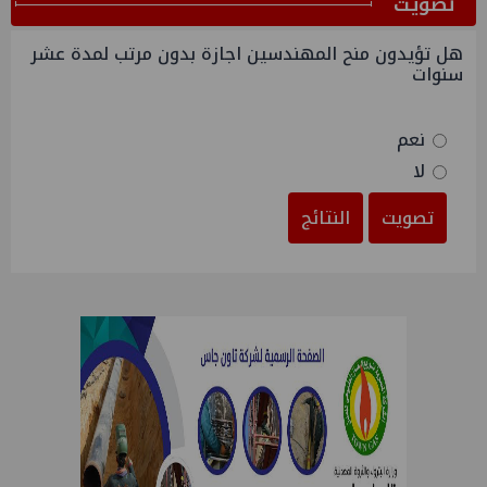
ﺗﺼﻮﻳﺖ
هل تؤيدون منح المهندسين اجازة بدون مرتب لمدة عشر
سنوات
نعم
لا
تصويت
النتائج