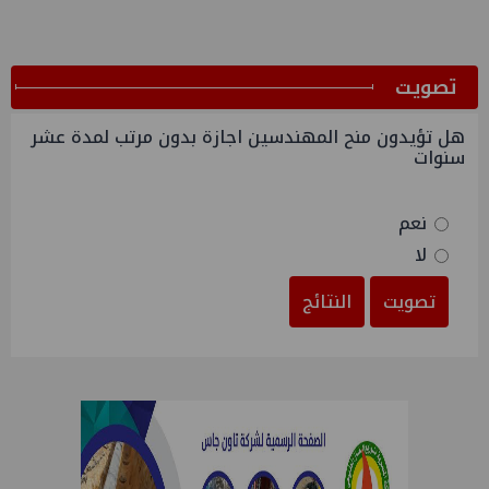
ﺗﺼﻮﻳﺖ
هل تؤيدون منح المهندسين اجازة بدون مرتب لمدة عشر
سنوات
نعم
لا
تصويت
النتائج