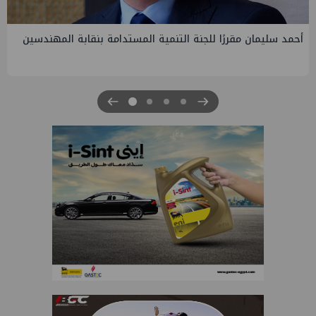
PMS تنهي أعمال إنزال الخطوط البحرية الثلاث بمشروع المرحلة
الرابعة لتنمية حقل غاز كاموس البحري التابع لشركة شمال سيناء
للبترول