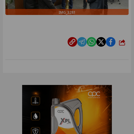
IMG_3281
شارك