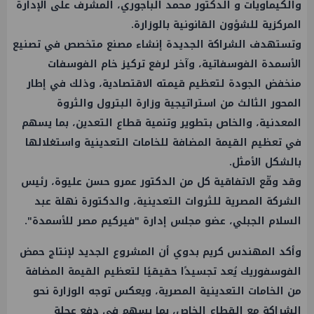
والكيماويات و الدكتور محمد الباجوري، المشرف على الإدارة
المركزية للشؤون القانونية بالوزارة.
وتستهدف الشراكة الجديدة إنشاء مصنع متخصص في تصنيع
الأسمدة الفوسفاتية، وآخر لرفع تركيز خام الفوسفات
منخفض الجودة لتعظيم قيمته الاقتصادية، وذلك في إطار
المحور الثالث من استراتيجية وزارة البترول والثروة
المعدنية، والخاص بتطوير وتنمية قطاع التعدين، بما يسهم
في تعظيم القيمة المضافة للخامات التعدينية واستغلالها
بالشكل الأمثل.
وقد وقّع الاتفاقية كل من الدكتور عمرو حسن عليوة، رئيس
الشركة المصرية للثروات التعدينية، والدكتورة نهلة عبد
السلام الجبلي، عضو مجلس إدارة "فيركيم مصر للأسمدة".
وأكد المهندس كريم بدوي أن المشروع الجديد لإنتاج حمض
الفوسفوريك يُعد تجسيدًا حقيقيًا لتعظيم القيمة المضافة
من الخامات التعدينية المصرية، ويعكس توجه الوزارة نحو
الشراكة مع القطاع الخاص، بما يسهم في دفع عجلة