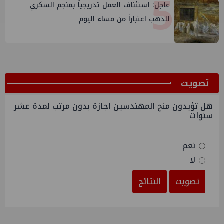
5
عاجل: استئناف العمل تدريجياً بمنجم السكري
للذهب اعتباراً من مساء اليوم
ﺗﺼﻮﻳﺖ
هل تؤيدون منح المهندسين اجازة بدون مرتب لمدة عشر
سنوات
نعم
لا
تصويت
النتائج