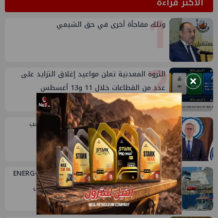
الأكثر قراءة
1
وتلك مفاجأة أخرى في حق الشيمي
2
الثروة المعدنية تعلن مواعيد إغلاق التزايد على
×
عدد من القطاعات خلال 11 و13 أغسطس
3
انتهاء اجتماع وزير البترول في جاسكو وترقب
توجهه إلى منجم السكري
4
عاجل: البترول تنجح في تعويم السفينة ENERGOS
WINTER بعد 14 ساعة من العمل المتواصل