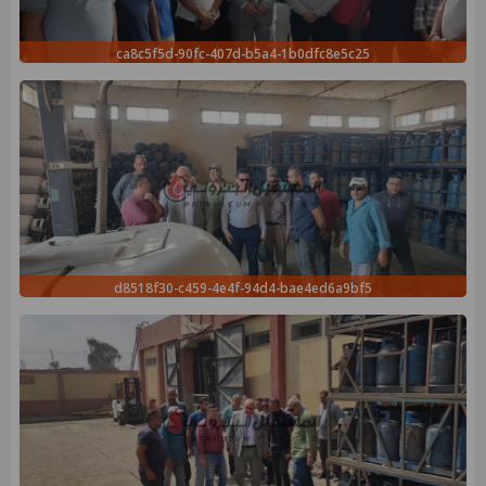
ca8c5f5d-90fc-407d-b5a4-1b0dfc8e5c25
d8518f30-c459-4e4f-94d4-bae4ed6a9bf5