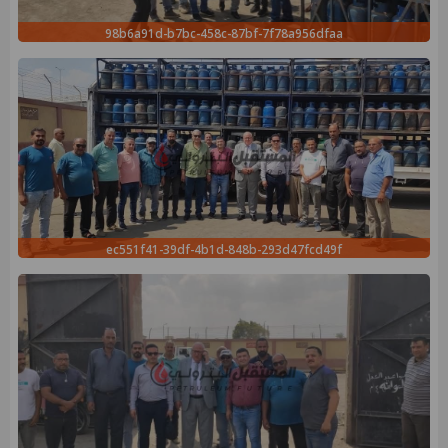
98b6a91d-b7bc-458c-87bf-7f78a956dfaa
ec551f41-39df-4b1d-848b-293d47fcd49f