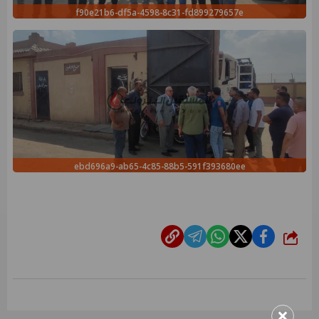
f90e21b6-df5a-4598-8c31-fd899279657e
ebd696a9-ab65-4c85-88b5-591f393680ee
شارك
×