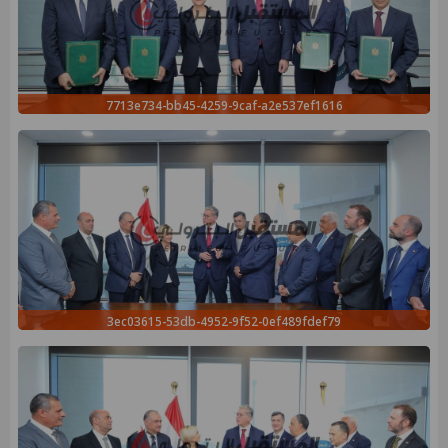
7713e734-bb45-4259-9caf-a2e537ef1616
3ec03615-53db-4952-9f52-0ef489fdef79