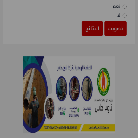
نعم
لا
تصويت
النتائج