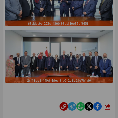
63cbbc9e-273d-4800-93dd-f0e35df9f5f1
2cf13ba8-449d-4dec-9fb0-2b8b21e7b1d6
شارك