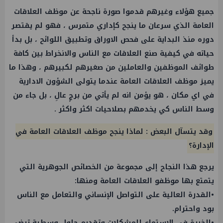
جميع هؤلاء وغيرهم قدموا صورة ناجحة عن موظف العلاقات
العامة الذي سرعان ما ينجح كإداري متمرس ، فهو لم يقتصر
دوره منذ البداية على فحص الاوراق وتطبيق اللوائح ، بل بدأ
حياته في كيفية صنع العلاقات مع الناس والانخراط بين كافة
طوائف الموظفين والعاملين من صغيرهم لكبيرهم ، وهذا ما
يميز موظف العلاقات العامة عندما يتولى الشؤون الادارية
في اي مكان ، هو يؤمن انه لم يأتي من برجٍ عالِ ، بل جاء من
وسط الناس كي يخدمهم بصلاحيات اكثر واكثر .
وقد يتسآل البعض : لماذا ينجح موظف العلاقات العامة في
الإدارة؟
يرجع هذا النجاح إلى مجموعة من الخصائص الجوهرية التي
يتمتع بها موظفو العلاقات العامة ومنها:
•القدرة العالية على التواصل الإنساني والتعامل مع الناس
بود واحترام.
•الخبرة في الاستماع للمشكلات وتقديم حلول وسطية ترضي