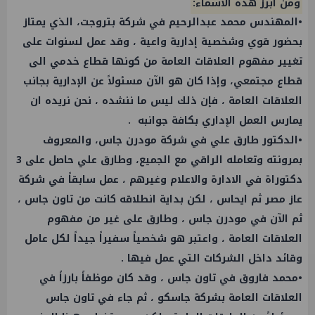
ومن أبرز هذه الأسماء:
•المهندس محمد عبدالرحيم في شركة بتروجت، الذي يمتاز
بحضور قوي وشخصية إدارية واعية ، وقد عمل لسنوات على
تغيير مفهوم العلاقات العامة من كونها قطاع خدمي الى
قطاع مجتمعي، وإذا كان هو الآن مسئولاً عن الإدارية بجانب
العلاقات العامة ، فإن ذلك ليس ما ننشده ، نحن نريده ان
يمارس العمل الإداري بكافة جوانبه .
•الدكتور طارق علي في شركة مودرن جاس، والمعروف
بمرونته وتعامله الراقي مع الجميع، وطارق علي حاصل على 3
دكتوراة في الادارة والاعلام وغيرهم ، عمل سابقاً في شركة
عاز مصر ثم ايحاس ، لكن بداية انطلاقه كانت من تاون جاس ،
ثم الآن في مودرن جاس ، وطارق على غير من مفهوم
العلاقات العامة ، واعتبر هو شخصياً سفيراً جيداً لكل عامل
وقائد داخل الشركات التي عمل فيها .
•محمد فاروق في تاون جاس ، وقد كان موظفاً بارزاً في
العلاقات العامة بشركة جاسكو ، ثم جاء في تاون جاس