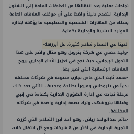
نجاحات عملية بعد انتقالها من العلاقات العامة إلى الشئون
الإدارية، لتقدم دليلاً واضحًا على أن موظف العلاقات العامة
يمتلك من المهارات الشخصية والتنظيمية ما يؤهله لإدارة
الموارد البشرية والإدارية بكفاءة.
لدينا في القطاع نماذج كثيرة، عل أبرزها:-
•وليد حفني في شركة بتروبل وهو مثال واضح على هذا
التحول الإيجابي، حيث نجح في تعزيز الأداء الإداري بروح
العلاقات الإنسانية التي تميز بها.
•محمد ثابت الذي خاض تجارب متنوعة في شركات مختلفة
بدءاً من بتروجاس ومروراً بخالدة وعجيبة ، لتأتي بعد ذلك
مرحلة نجاحه في إدارة الشؤون الإدارية بكفاءة في إنبي
وقبلها بتروشهد، وترك بصمة إدارية واضحة في شركاته
المختلفة.
•حاتم عبدالواحد رياض، وهو أحد أبرز النماذج التي كرّرت
التجربة الإدارية في أكثر من 8 شركات،ومع كل انتقال كانت