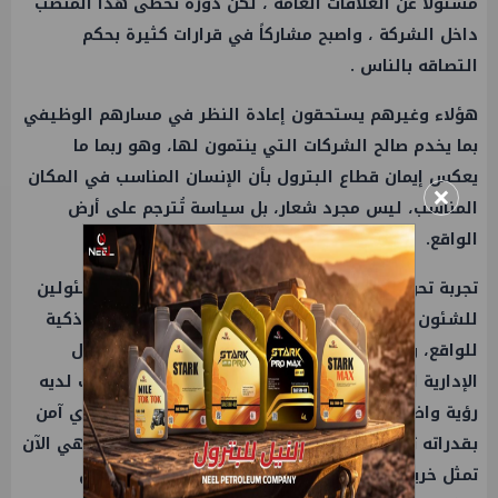
مسئولاً عن العلاقات العامة ، لكن دوره تخطى هذا المنصب
داخل الشركة ، واصبح مشاركاً في قرارات كثيرة بحكم
التصاقه بالناس .
هؤلاء وغيرهم يستحقون إعادة النظر في مسارهم الوظيفي
بما يخدم صالح الشركات التي ينتمون لها، وهو ربما ما
يعكس إيمان قطاع البترول بأن الإنسان المناسب في المكان
×
المناسب، ليس مجرد شعار، بل سياسة تُترجم على أرض
الواقع.
تجربة تحويل عدد من قيادات العلاقات العامة إلى مسئولين
للشئون الإدارية، لم تكن مجازفة بقدر ما كانت قراءة ذكية
للواقع، وقد كان قائدها السيد إبراهيم خطاب مسئول
الإدارية السابق بهيئة البترول والوزارة ، والذي كانت لديه
رؤية واضحة وثاقبة تجاه موظف العلاقات العامة ، الذي آمن
بقدراته ثم عمل على تغيير كريره لاحقاً ، هذه الرؤية هي الآن
تمثل خريطة طريق يجب أن تحتذي بها كل شركة تؤمن