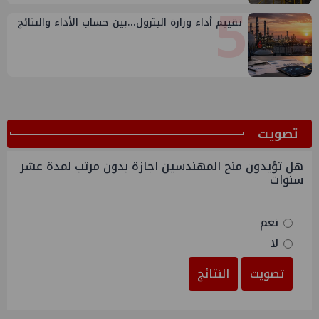
5
تقييم أداء وزارة البترول...بين حساب الأداء والنتائج
ﺗﺼﻮﻳﺖ
هل تؤيدون منح المهندسين اجازة بدون مرتب لمدة عشر
سنوات
نعم
لا
تصويت
النتائج