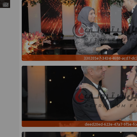
330205e7-3434-4680-acd7-d
deed20ed-623e-47a7-9f5e-fc