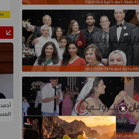
10b816b5-ba11-4ec1-96eb-9
d63295f6-7994-4ccc-b31e-08
فيفة في
أحمد سليمان مقررًا للجنة التنمية
S
×
المستدامة بنقابة المهندسين
الثلا
غاز ك
سيناء
a9ba3ec9-82d9-47d3-a94b-3