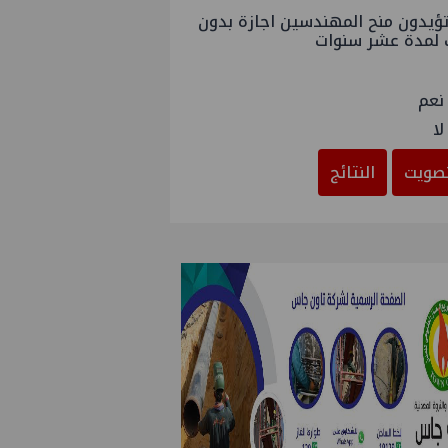
ؤيدون منح المهندسين اجازة بدون
 لمدة عشر سنوات
نعم
لا
صويت
النتائج