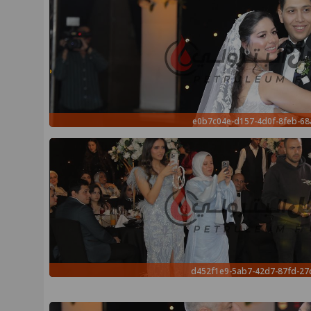
e0b7c04e-d157-4d0f-8feb-68
d452f1e9-5ab7-42d7-87fd-2