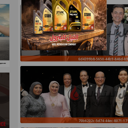
6d4399b8-5650-44b9-846d-b
70b6202c-5d74-44ec-8071-1