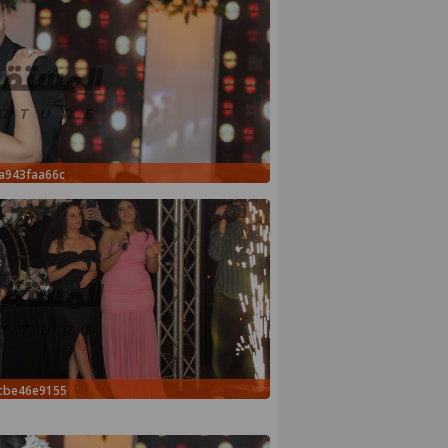
a943faa66c
7cbe46e9155