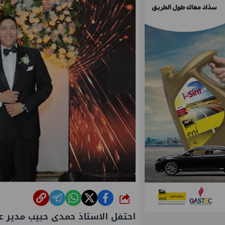
شارك
احتفل الاستاذ حمدى حبيب مدير عا