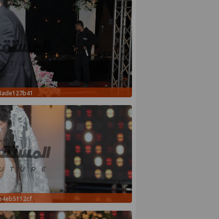
c3ade127b41
e4eb5112cf