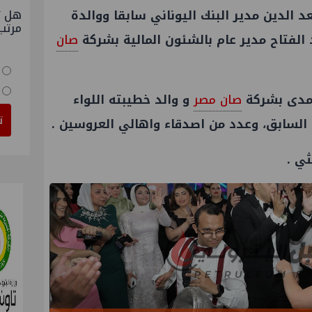
هل ت
 الدين مدير البنك اليوناني سابقا ووالدة
مرتب
الفتاح مدير عام بالشئون المالية بشركة
صان
مدى بشركة
صان مصر
و والد خطيبته اللواء
ت
 السابق، وعدد من اصدقاء واهالي العروسين .
ثي .