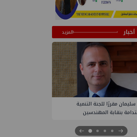
أخبار
المزيد
PM تنهي أعمال إنزال الخطوط البحرية
ث بمشروع المرحلة الرابعة لتنمية حقل
اموس البحري التابع لشركة شمال
 للبترول