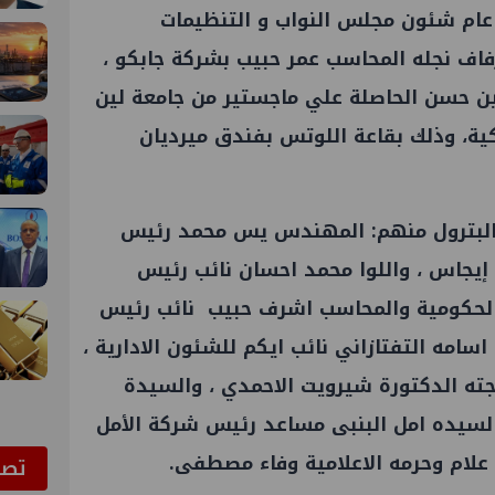
ر عام شئون مجلس النواب و التنظيمات
زفاف نجله المحاسب عمر حبيب بشركة جابكو ،
ن حسن الحاصلة علي ماجستير من جامعة لين
يكية، وذلك بقاعة اللوتس بفندق ميرديان
 البترول منهم: المهندس يس محمد رئيس
 إيجاس ، واللوا محمد احسان نائب رئيس
ت الحكومية والمحاسب اشرف حبيب نائب رئيس
امه التفتازاني نائب ايكم للشئون الادارية ،
جته الدكتورة شيرويت الاحمدي ، والسيدة
والسيده امل البنبى مساعد رئيس شركة الأمل
 علام وحرمه الاعلامية وفاء مصطفى.
ﺗﺼﻮ