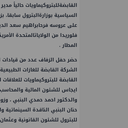
القابضةللبتروكيماويات حالياً مدي
السياسية بوزارةالبترول سابقا، ب
على عروسه فرحابراهيم سعد الدي
فلوريدا من الولاياتالمتحدة الأمر
المطار .
حضر حفل الزفاف عدد من قيادات
الشركة القابضة للغازات الطبيعية
القابضة للبتروكيماويات للعلاقا
ايجاس للشئون المالية والمحاسب اس
والدكتور احمد حمدي البنبي ، وزو
حنان البنبي الناقدة السينمائية 
للبترول للشئون القانونية وعثمان