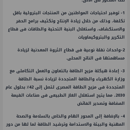
تلك المحاور فى الأتى:
1- توفير احتياجات المواطنين من المنتجات البترولية باقل
تكلفة، وذلك من خلال زيادة الإنتاج وتكثيف برامج الحفر
والاستكشاف، واستغلال البنية التحتية والطاقات فى قطاع
التكرير والبتروكيماويات
2-واحداث نقلة نوعية فى قطاع
الثروة المعدنية
لزيادة
مساهمتها فى الناتج المحلى.
3- إعادة هيكلة مزيج
الطاقة
بالتعاون والعمل التكاملى مع
وزارة الكهرباء والطاقة المتجددة لزيادة نسبة
الطاقة
المتجددة فى مزيج
الطاقة
المصرى لتصل إلى 42٪ بحلول عام
2030، مما يتيح استغلال الغاز الطبيعى فى صناعات القيمة
المضافة وتصدير الفائض
4- بالإضافة إلى المحور الهام والخاص بالسلامة والصحة
المهنية والبيئة والاستدامة وترشيد
الطاقة
لما لها من دور