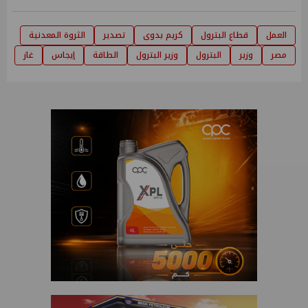
العمل
قطاع البترول
كريم بدوى
تصدير
الثروة المعدنية
مصر
وزير
البترول
وزير البترول
الطاقة
إيجاس
غاز