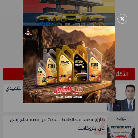
×
الأكثر قراءة
1
تعيين أحمد شتا ووليد أنور نائبين للرئيس التنفيذي
للهيئة
2
طارق محمد عبدالحافظ يتحدث عن قصة نجاح إنبي
في بتروكاست