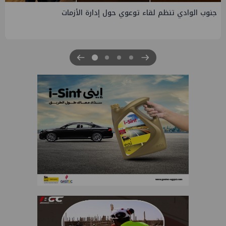
التخطيط والبترول يبحثان جهود تحقيق أمن الطاقة ضمن خطة
التنمية الاقتصادية والاجتماعية للعام المالي ٢٠٢٧/٢٠٢٦