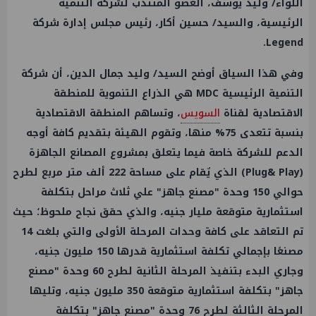
اللواء/ وليد يوسف، العضو المنتدب لشركة التنمية
الرئيسية، والسيد/ حسين أكار، رئيس مجلس إدارة شركة
Legend.
وفي هذا السياق أوضح السيد/ وليد جمال الدين، أن شركة
التنمية الرئيسية MDC هي الذراع التنموية للمنطقة
الاقتصادية لقناة
السويس
، وتساهم المنطقة الاقتصادية
بنسبة تتعدى 75% منها، وتقوم الهيئة بتقديم كافة أوجه
الدعم للشركة خاصة فيما يتعلق بمشروع المصانع الجاهزة
(Plug& Play) الذي يٌقام على مساحة 222 ألف متر مربع لطرح
حوالي 150 وحدة "مصنع جاهز" علي ثلاث مراحل بتكلفة
استثمارية متوقعة مليار جنيه، والذي حقق نجاح ملحوظ؛ حيث
تم التعاقد على كافة وحدات المرحلة الأولى والتي بلغت 14
مصنعًا بإجمالي تكلفة استثمارية قدرها 150 مليون جنيه،
وجاري البدء بتنفيذ المرحلة الثانية لطرح 60 وحدة "مصنع
جاهز" بتكلفة استثمارية متوقعة 350 مليون جنيه، وتليها
المرحلة الثالثة لطرح 76 وحدة "مصنع جاهز" بتكلفة