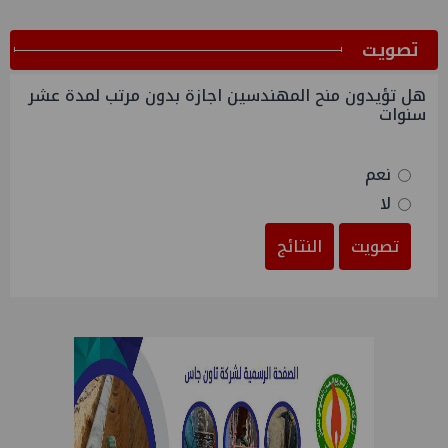
ﺗﺼﻮﻳﺖ
هل تؤيدون منح المهندسين اجازة بدون مرتب لمدة عشر
سنوات
نعم
لا
تصويت
النتائج