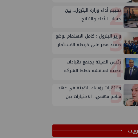
2
تقييم أداء وزارة البترول...بين
حساب الأداء والنتائج
3
وزير البترول : كامل الاهتمام لوضع
صعيد مصر على خريطة الاستثمار
4
البترولي
رئيس الهيئة يجتمع بقيادات
عجيبة لمناقشة خطط الشركة
5
لتعظيم الانتاج
وثائقيات رؤساء الهيئة في عهد
سامح فهمي.. الاختيارات بين
الأسباب والأهداف
ﻳﺖ