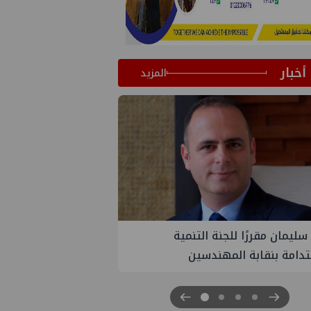
أخبار
المزيد
يمان مقررًا للجنة التنمية
PMS تنهي أعمال إنزال
امة بنقابة المهندسين
الثلاث بمشروع المرحلة ال
غاز كاموس البحري التاب
سيناء للبترول