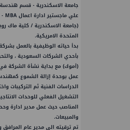
جامعة
الاسكندرية
علي ماجستير ادارة اعمال MBA - كلية التجارة
(جامعة
الاسكندرية
/ كلية ماك روبن
المتحدة الامريكية.
بدأ حياته الوظيفية بالعمل بشرك
بأحدي الشركات السعودية ، والتح
(أموك) مع بداية نشأة الشركة في عام 998
عمل
بوحدة إزالة الشموع كمهندس 
الدراسات الفنية ثم التركيبات واخت
التشغيل الفعلي للوحدات الانتاجي
المناصب حيث
عمل
مدير ادارة وحدة
والمبيعات.
تم ترقيته الى مدير عام المرافق و