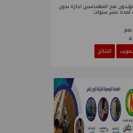
ؤيدون منح المهندسين اجازة بدون
 لمدة عشر سنوات
نعم
لا
صويت
النتائج