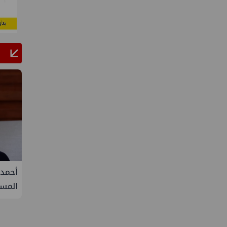
إنتاج
تحالف أوبك+ يتفق على زيادة طفيفة في
أحمد سل
إنتاج النفط خلال سبتمبر
المستد