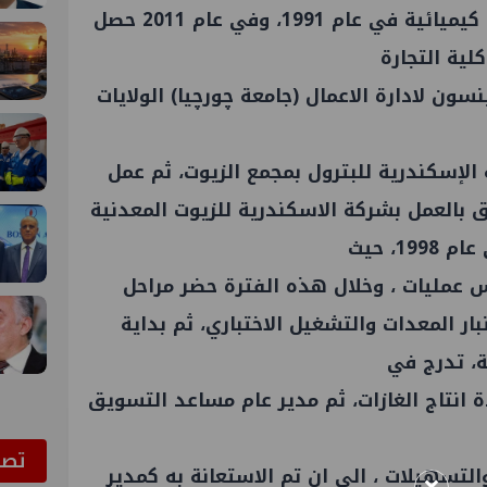
- قسم هندسة كيميائية في عام 1991، وفي عام 2011 حصل
سون لادارة الاعمال (جامعة چورچیا) الولايات
ة
الإسكندرية
للبترول بمجمع الزيوت، ثم
عمل
ق بالعمل بشركة
الاسكندرية
للزيوت المعدنية
1، حيث
عمليات ، وخلال هذه الفترة حضر مراحل
بار المعدات والتشغيل الاختباري، ثم بداية
ة، تدرج في
 انتاج الغازات، ثم مدير عام مساعد التسويق
ﺗﺼﻮ
التسهيلات ، الى ان تم الاستعانة به كمدير