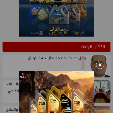
الأكثر قراءة
1
وائل عطية يكتب: انتحال صفة الزلزال
×
2
وزير البترول يبحث مع إكسون موبيل العالمية آليات
تنفيذ مذكرة التفاهم لربط اكتشافات الشركة في
قبرص بالبنية التحتية المصرية
تقييم أداء وزارة البترول...بين حساب الأداء والنتائج