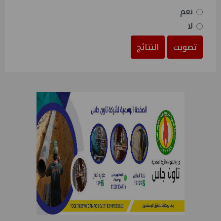
نعم
لا
تصويت
النتائج