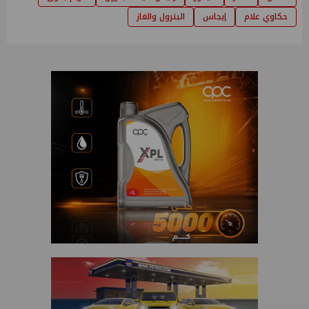
حكاوي علام
إيجاس
البترول والغاز