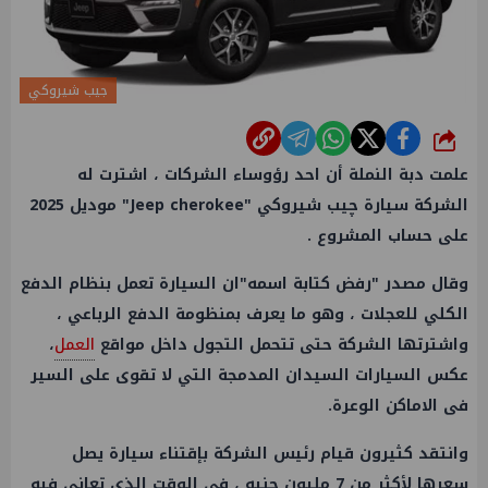
جيب شيروكي
شارك
علمت دبة النملة أن احد رؤوساء الشركات ، اشترت له
الشركة سيارة چيب شيروكي "Jeep cherokee" موديل 2025
على حساب المشروع .
وقال مصدر "رفض كتابة اسمه"ان السيارة تعمل بنظام الدفع
الكلي للعجلات ، وهو ما يعرف بمنظومة الدفع الرباعي ،
واشترتها الشركة حتى تتحمل التجول داخل مواقع
العمل
،
عكس السيارات السيدان المدمجة التي لا تقوى على السير
فى الاماكن الوعرة.
وانتقد كثيرون قيام رئيس الشركة بإقتناء سيارة يصل
سعرها لأكثر من 7 مليون جنيه ، فى الوقت الذي تعاني فيه