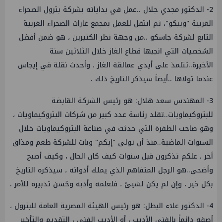
2- الدكتور مجدي جلال ..عمل في بداياته بشركة بترول الصحراء
الغربية "ويبكو"، ثم انتقل للعمل بمجمع غازات الصحراء الغربية
التابع لشركة جاسكو ..من وجهة نظر الكثيرين ، هو ضمن أفضل
الشخصيات التي انجبها قطاع الغاز خلال الثلاثين سنة
الأخيرة..تتلمذ على أيدي عمالقة الغاز ، وأحدث نقلة في إيجاس
عندما تولاها ..أيضاً سيذكر التاريخ ذلك .
3- المهندس سعد هلال: هو رئيس الشركة القابضة
للبتروكيماويات..تقلد رئاسة عدد كبير من شركات البتروكيماويات ،
وهو صاحب الطفرة التي حدثت في صناعة البتروكيماويات خلال
السنوات الماضية..منذ أن تولى "إيكم" وبات للشركة طعم ومذاق
أخر ، علكم تذكرون قبل سنوات كيف كان الحال ، وكيف أصبح
وأضحى..هو الرجل المتفاهم الذي يملك أدواته ، سيذكره التاريخ
بكل خير ، وإن لم يكن لشيئ ، فلعلمه وأدبه وحُسن تدبيره للأمر .
4- الدكتور علاء البطل: هو رئيس الهيئة المصرية العامة للبترول ،
أصفه دائماً بالفني الأديب ، أو الأديب الفني ، التقديم والتأخير