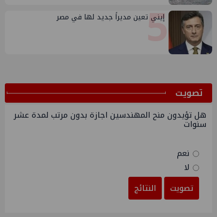
5
إيني تعين مديراً جديد لها في مصر
ﺗﺼﻮﻳﺖ
هل تؤيدون منح المهندسين اجازة بدون مرتب لمدة عشر
سنوات
نعم
لا
تصويت
النتائج