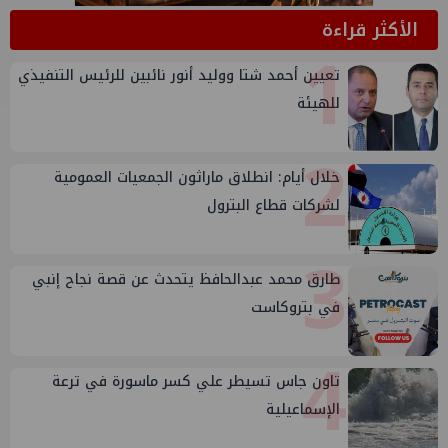
الأكثر قراءة
1
تعيين أحمد شتا ووليد أنور نائبين للرئيس التنفيذي
للهيئة
2
خلال أيام: انطلاق ماراثون الجمعيات العمومية
لشركات قطاع البترول
3
طارق محمد عبدالحافظ يتحدث عن قصة نجاح إنبي
في بتروكاست
4
تاون جاس تسيطر علي كسر ماسورة في ترعة
الإسماعيلية