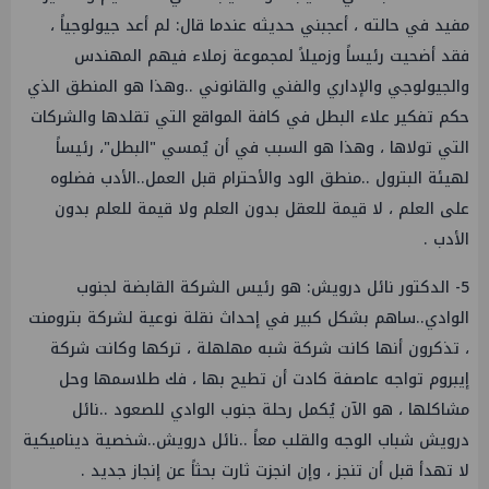
مفيد في حالته ، أعجبني حديثه عندما قال: لم أعد جيولوجياً ،
فقد أضحيت رئيساً وزميلاً لمجموعة زملاء فيهم المهندس
والجيولوجي والإداري والفني والقانوني ..وهذا هو المنطق الذي
حكم تفكير علاء البطل في كافة المواقع التي تقلدها والشركات
التي تولاها ، وهذا هو السبب في أن يُمسي "البطل"، رئيساً
لهيئة البترول ..منطق الود والأحترام قبل العمل..الأدب فضلوه
على العلم ، لا قيمة للعقل بدون العلم ولا قيمة للعلم بدون
الأدب .
5- الدكتور نائل درويش: هو رئيس الشركة القابضة لجنوب
الوادي..ساهم بشكل كبير في إحداث نقلة نوعية لشركة بترومنت
، تذكرون أنها كانت شركة شبه مهلهلة ، تركها وكانت شركة
إيبروم تواجه عاصفة كادت أن تطيح بها ، فك طلاسمها وحل
مشاكلها ، هو الآن يُكمل رحلة جنوب الوادي للصعود ..نائل
درويش شباب الوجه والقلب معاً ..نائل درويش..شخصية ديناميكية
لا تهدأ قبل أن تنجز ، وإن انجزت ثارت بحثاً عن إنجاز جديد .