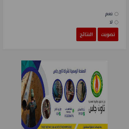
نعم
لا
تصويت
النتائج