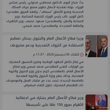
بدأ، صباح اليوم، الدكتور مصطفى مدبولي، رئيس مجلس
الوزراء، جولة تفقدية لأعمال تطوير مصنع عربات السكك
الحديدية ومترو الأنفاق "سيماف"، يرافقه الفريق مهندس/
كامل الوزير، نائب رئيس الوزراء للتنمية الصناعية، وزير
الصناعة والنقل، والمهندس/ محمود عصمت، وزير الكهرباء
والطاقة المتجددة، والمهندس/ محمد شيمي،
وزيرا قطاع الأعمال العام والبترول يبحثان تعظيم
الاستفادة من الثروات التعدينية ودعم مشروعات
الأسمدة والغزل والنسيج
الثلاثاء 30/ديسمبر/2025 - 11:37 م
في إطار تكامل الجهود الوطنية وتعزيز التنسيق المشترك
بين الوزارات، التقى المهندس محمد شيمي وزير قطاع
الأعمال العام، بالمهندس كريم بدوي وزير البترول والثروة
المعدنية، وذلك بمقر وزارة البترول والثروة المعدنية
بالعاصمة الجديدة، لبحث عدد من ملفات العمل والموضوعات
ذات الاهتمام المشترك. تناول اللقاء استعراض
وزير قطاع الأعمال العام يشارك في احتفالية
الأهرام بمرور 150 عامًا على تأسيسها