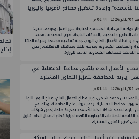
تا للأسمدة" وإعادة تشغيل مصانع الأمونيا واليوريا
/2026 - 06:44 م
ر جولاته الميدانية المستمرة لمتابعة سير العمل وموقف تنفيذ
ات التطوير والتحديث بالشركات التابعة، أجرى المهندس محمد
البحرية
علاء عبدالفتاح يتفقد مصنع ووتك لإنتاج
تحالف
وزير قطاع الأعمال العام، اليوم، جولة تفقدية موسعة بشركة الدلتا
دة والصناعات الكيماوية بمدينة طلخا بمحافظة الدقهلية، إحدى
تنمية حقل
الالواح الخشبية بإدكو
إنتاج
القابضة للصناعات الكيماوية التابعة للوزارة،
 شمال
 قطاع الأعمال العام يلتقي محافظ الدقهلية في
ل زيارته للمحافظة لتعزيز التعاون المشترك
/2026 - 01:24 م
المهندس محمد شيمي، وزير قطاع الأعمال العام، صباح اليوم، اللواء
مرزوق، محافظ الدقهلية، بمقر ديوان عام المحافظة، وذلك في
 زيارته لتفقد شركة الدلتا للأسمدة بمدينة طلخا، إحدى شركات
 القابضة للصناعات الكيماوية التابعة لوزارة قطاع الأعمال العام. تناول
 سبل تعزيز التعاون المشترك
 الوزراء يتفقد أعمال تطوير مصنع عربات السكك