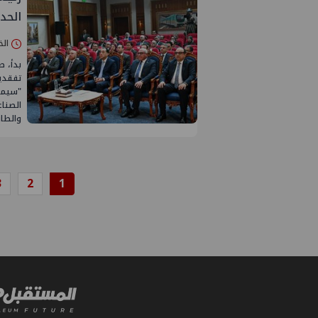
الحد
الخميس 01/
بدأ، 
تفقدية
"سيماف
الصناع
والطا
3
2
1