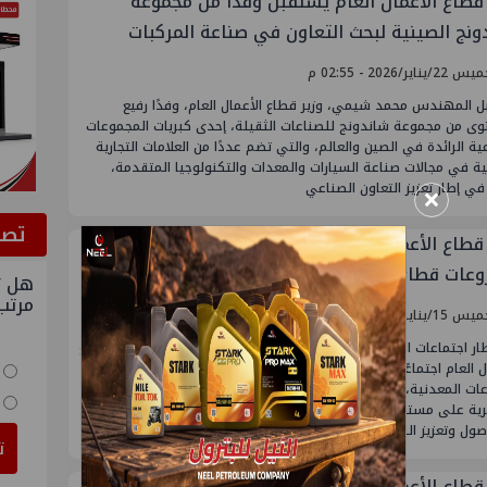
 قطاع الأعمال العام يستقبل وفدًا من مجموعة
ونج الصينية لبحث التعاون في صناعة المركبات
ربائية
يناير/2026 - 02:55 م
 المهندس محمد شيمي، وزير قطاع الأعمال العام، وفدًا رفيع
وى من مجموعة شاندونج للصناعات الثقيلة، إحدى كبريات المجموعات
ية الرائدة في الصين والعالم، والتي تضم عددًا من العلامات التجارية
ية في مجالات صناعة السيارات والمعدات والتكنولوجيا المتقدمة،
×
ي إطار تعزيز التعاون الصناعي
ﺗﺼﻮ
 قطاع الأعمال العام يعقد اجتماعا موسعا لمتابعة
عات قطاع الصناعات المعدنية ومؤشرات الأداء
هل ت
مرتب
يناير/2026 - 05:37 م
ار اجتماعات المتابعة الدورية، عقد المهندس محمد شيمي وزير قطاع
ل العام اجتماعًا موسعًا مع الرؤساء التنفيذيين للشركات القابضة
ات المعدنية، لمتابعة موقف المشروعات الجارية ومؤشرات الأداء
ية على مستوى الشركات التابعة، وبحث خطط التطوير وتعظيم العائد
صول وتعزيز القدرة التنافسية
ت
 قطاع الأعمال العام يشهد توقيع "النهضة