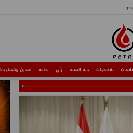
ابعات
شخصيات
دبة النملة
رأي
طاقة
تعدين وكيماويات
s