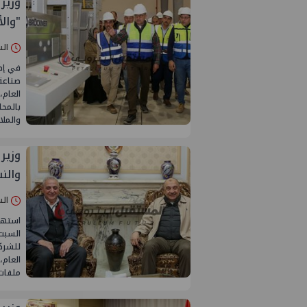
وزير
"وال
السبت 31/ينا
في إطا
صناعة
العام
بالمحل
والملا
وزير
والن
السبت 31/ينا
استهل
السبت،
للشركة
العام،
ملفات 