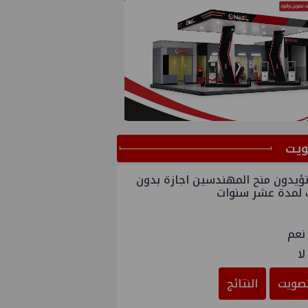
ﻳﺖ
ؤيدون منح المهندسين اجازة بدون
 لمدة عشر سنوات
نعم
لا
صويت
النتائج