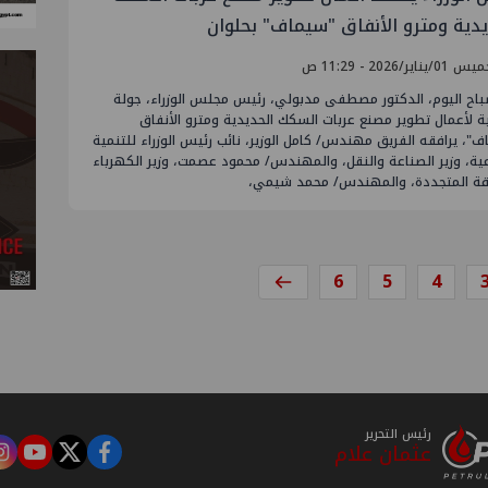
يدية ومترو الأنفاق "سيماف" بحلوان
يناير/2026 - 11:29 ص
صباح اليوم، الدكتور مصطفى مدبولي، رئيس مجلس الوزراء، جولة
 لأعمال تطوير مصنع عربات السكك الحديدية ومترو الأنفاق
"، يرافقه الفريق مهندس/ كامل الوزير، نائب رئيس الوزراء للتنمية
ية، وزير الصناعة والنقل، والمهندس/ محمود عصمت، وزير الكهرباء
قة المتجددة، والمهندس/ محمد شيمي،
6
5
4
رئيس التحرير
عثمان علام
m
tube
twitter
facebook