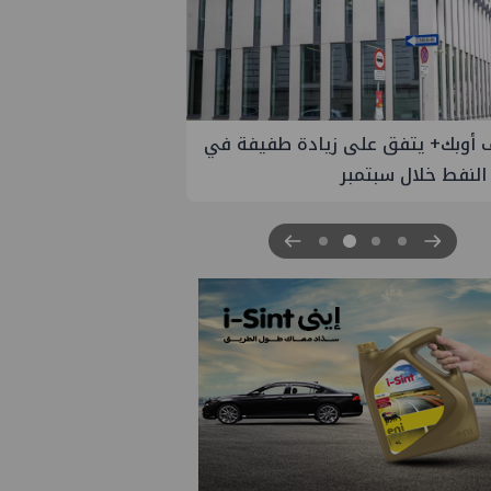
 أوبك+ يتفق على زيادة طفيفة في
 النفط خلال سبتمبر