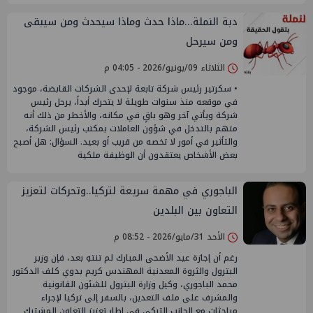
دبة النملة...ماذا حدث وماذا سيحدث ومن سيبقى
ومن سيرحل
الثلاثاء 09/يونيو/2026 - 04:05 م
• سكرتير رئيس شركة تابعة لإحدى الشركات القابضة، موجود
في موقعه منذ سنوات طويلة لا يتحرك أبداً، يرحل رئيس
شركة ويأتي آخر وهو باقٍ في مكانه، والأخطر من ذلك أنه
متهم بالتدخل في شؤون العاملات بمكتب رئيس الشركة،
والتأثير في أمور لا تخصه من قريب أو بعيد. السؤال: هل أصبح
بعض الأشخاص يعتقدون أن الوظيفة ملكية
الباجوري في مهمة سريعة لتركيا..وتحركات لتعزيز
التعاون بين البلدين
الأحد 31/مايو/2026 - 08:52 م
رغم أن إجازة عيد الأضحى المبارك لم تنتهِ بعد، فإن وزير
البترول والثروة المعدنية المهندس كريم بدوي كلف الدكتور
محمد الباجوري، وكيل وزارة البترول للشئون القانونية
والمشرف على ملف التعدين، بالسفر إلى تركيا لإجراء
مباحثات مع الجانب التركي في إطار تعزيز التعاون المشترك