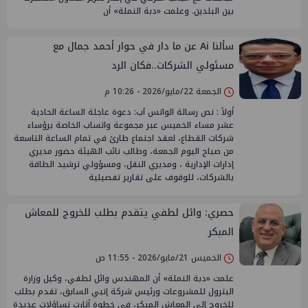
بين البلدين. وعلمت «دبة النملة» أن
سألنا Ai عن ما دار في حوار أحمد جمال مع
مسئولي الشركات..فكان الرد
الجمعة 22/مايو/2026 - 10:26 م
أولاً : نص رسالة الواتس آب: دعوة عاجلة الساعة الحادية
عشر مساء الخميس عبر مجموعة واتساب الخاصة برؤساء
شركات القطاع، لعقد اجتماع طارئ في تمام الساعة التاسعة
من صباح اليوم الجمعة، وطالب نائب الهيئة حضور مديري
إدارات الإدارية ، ومديري النقل، ومسؤولي ترشيد الطاقة
بالشركات، للوقوف على تقارير تفصيلية
حصري: وائل لطفي يتقدم بطلب للخروج للمعاش
المبكر
الخميس 21/مايو/2026 - 11:55 ص
علمت «دبة النملة» أن المهندس وائل لطفي، وكيل وزارة
البترول للمشروعات ورئيس شركة إنبي السابق، تقدم بطلب
للخروج إلى المعاش المبكر، في خطوة أثارت تساؤلات عديدة