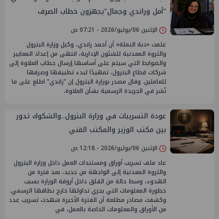
"أمل وراندي وجمال"يجهزون خطاب الصرف
الإثنين 06/يوليو/2026 - 07:21 ص
علمت «دبة النملة» أن أحمد راندي، وكيل وزارة البترول
والثروة المعدنية للشئون الإدارية، انتهى من إعداد المعايير
والضوابط التي سيتم على أساسها إرسال خطاب العلاوة إلى
شركات قطاع البترول، تمهيدًا لبدء تطبيقها وصرفها
للعاملين. وقال مصدر بوزارة البترول إن "راندي" اطلع على ما
نُشر في الجريدة الرسمية بشأن العلاوة،
عودة التسريبات في وزارة البترول..والشكوك تدور
بين مكتب الوزير والمكتب الفني
الإثنين 06/يوليو/2026 - 12:18 ص
عاد ملف تسريب أوراق ومستندات العمل داخل وزارة البترول
والثروة المعدنية إلى الواجهة من جديد، بعد فترة من
الهدوء، وسط حالة من القلق داخل أروقة الوزارة بسبب
خطورة المعلومات التي يجري تداولها خارج نطاقها الرسمي.
وكشفت مصادر مطلعة أن الفترة الأخيرة شهدت تسريب عدد
من الأوراق والمعلومات الخاصة بالعمل، في