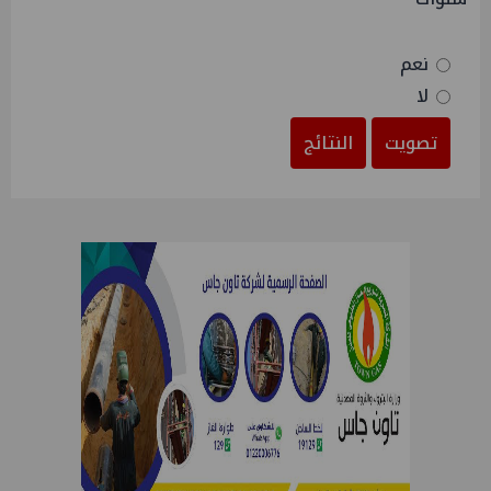
نعم
لا
تصويت
النتائج