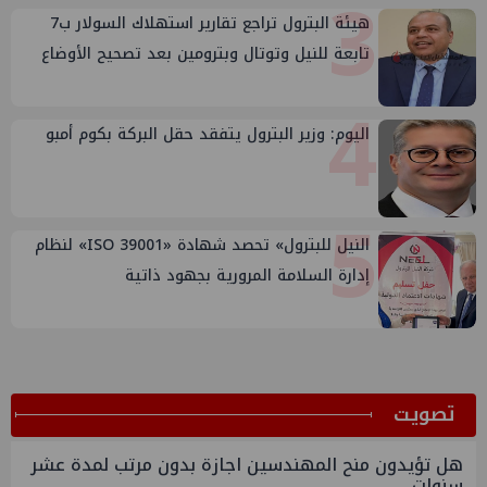
3
هيئة البترول تراجع تقارير استهلاك السولار ب7
تابعة للنيل وتوتال وبترومين بعد تصحيح الأوضاع
4
اليوم: وزير البترول يتفقد حقل البركة بكوم أمبو
5
النيل للبترول» تحصد شهادة «ISO 39001» لنظام
إدارة السلامة المرورية بجهود ذاتية
ﺗﺼﻮﻳﺖ
هل تؤيدون منح المهندسين اجازة بدون مرتب لمدة عشر
سنوات