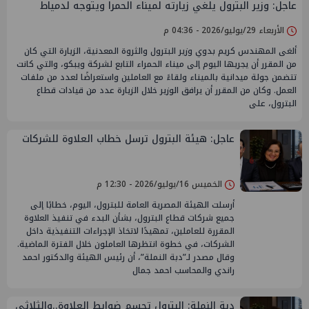
عاجل: وزير البترول يلغي زيارته لميناء الحمرا ويتوجه لدمياط
الأربعاء 29/يوليو/2026 - 04:36 م
ألغى المهندس كريم بدوي وزير البترول والثروة المعدنية، الزيارة التي كان
من المقرر أن يجريها اليوم إلى ميناء الحمراء التابع لشركة ويبكو، والتي كانت
تتضمن جولة ميدانية بالميناء ولقاءً مع العاملين واستعراضًا لعدد من ملفات
العمل. وكان من المقرر أن يرافق الوزير خلال الزيارة عدد من قيادات قطاع
البترول، على
عاجل: هيئة البترول ترسل خطاب العلاوة للشركات
الخميس 16/يوليو/2026 - 12:30 م
أرسلت الهيئة المصرية العامة للبترول، اليوم، خطابًا إلى
جميع شركات قطاع البترول، بشأن البدء في تنفيذ العلاوة
المقررة للعاملين، تمهيدًا لاتخاذ الإجراءات التنفيذية داخل
الشركات، في خطوة انتظرها العاملون خلال الفترة الماضية.
وقال مصدر لـ”دبة النملة”، أن رئيس الهيئة والدكتور احمد
راندي والمحاسب احمد جمال
دبة النملة: البترول تحسم ضوابط العلاوة..والثلاثي