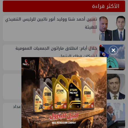
الأكثر قراءة
1
تعيين أحمد شتا ووليد أنور نائبين للرئيس التنفيذي
للهيئة
2
×
خلال أيام: انطلاق ماراثون الجمعيات العمومية
لشركات قطاع البترول
3
إيني تعين مديراً جديد لها في مصر
4
مجرد رأي: لماذا لا يتدخل أحمد راندي في إعداد
لائحة هيئة الثروة المعدنية ؟