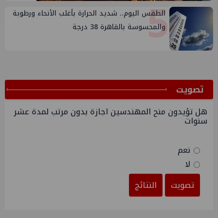
5
الطقس اليوم.. شديد الحرارة بأغلب الأنحاء ورطوبة
والمحسوسة بالقاهرة 38 درجة
ﺗﺼﻮﻳﺖ
هل تؤيدون منح المهندسين اجازة بدون مرتب لمدة عشر
سنوات
نعم
لا
تصويت
النتائج