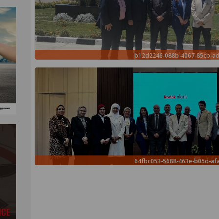
b12d2246-088b-4067-85cb-ad
64fbc053-5688-463e-b05d-a