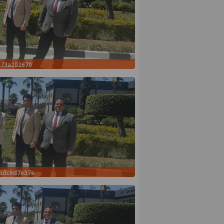
473a202670
علاء عبدالفتاح يتفقد مصنع ووتك 
a3dc6d7e37e
الالواح الخشبية بإدكو