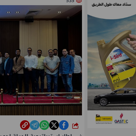
535
شارك