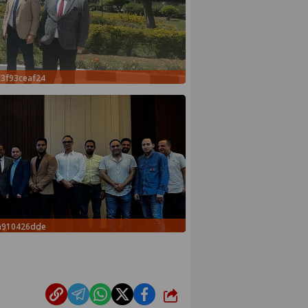
3f93ceaf24
fa910426dde
شارك