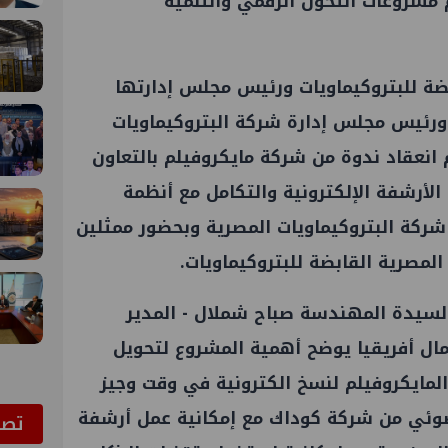
 مشروعات التحول الرقمي والتنمية
بضة للبتروكيماويات ورئيس مجلس إدارتها
، ورئيس مجلس إدارة شركة البتروكيماويات
 انعقاد ندوة من شركة مايكروفيلم بالتعاون
لأرشفة الإلكترونية والتكامل مع أنظمة
شركة البتروكيماويات المصرية وبحضور ممثلين
لمصرية القابضة للبتروكيماويات.
سيدة المهندسة صباح شملال - المدير
ل أفريقيا يوضح أهمية المشروع لتحويل
لمايكروفيلم لنسخ الكترونية في وقت وجيز
وئي من شركة كوداك مع إمكانية عمل أرشفة
ﺗﺼﻮ