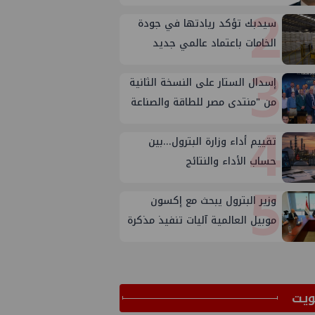
2
سيدبك تؤكد ريادتها في جودة
الخامات باعتماد عالمي جديد
3
إسدال الستار على النسخة الثانية
من "منتدى مصر للطاقة والصناعة
4
2026" بنجاح
تقييم أداء وزارة البترول...بين
حساب الأداء والنتائج
5
وزير البترول يبحث مع إكسون
موبيل العالمية آليات تنفيذ مذكرة
التفاهم لربط اكتشافات الشركة
في قبرص بالبنية التحتية المصرية
ﻳﺖ