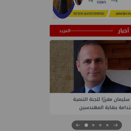
أخبار
المزيد
سليمان مقررًا للجنة التنمية
PMS تنهي أعمال إنزا
دامة بنقابة المهندسين
الثلاث بمشروع المرحلة 
غاز كاموس البحري التا
سيناء للبترول