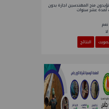
ؤيدون منح المهندسين اجازة بدون
 لمدة عشر سنوات
نعم
لا
صويت
النتائج