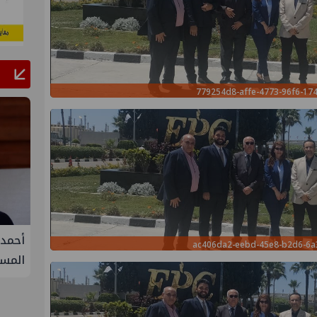
779254d8-affe-4773-96f6-17
لإنتاج
تحالف أوبك+ يتفق على زيادة طفيفة في
أحمد 
ac406da2-eebd-45e8-b2d6-6
إنتاج النفط خلال سبتمبر
المست