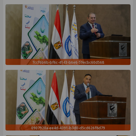
7ccf6b6b-bf6c-4143-b6e6-59ecbc60d568
0907920a-ee4d-4391-b3d0-d5cd626f8d79