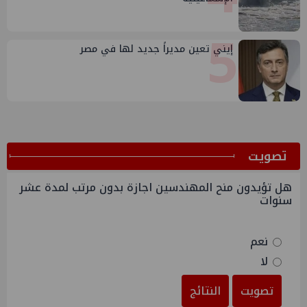
5
إيني تعين مديراً جديد لها في مصر
ﺗﺼﻮﻳﺖ
هل تؤيدون منح المهندسين اجازة بدون مرتب لمدة عشر
سنوات
نعم
لا
تصويت
النتائج