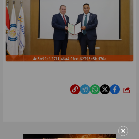
4d5b99cf-271f-46a4-9fcd-62795e5bd70a
شارك
×