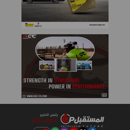
رئيس التحرير
عثمان علام