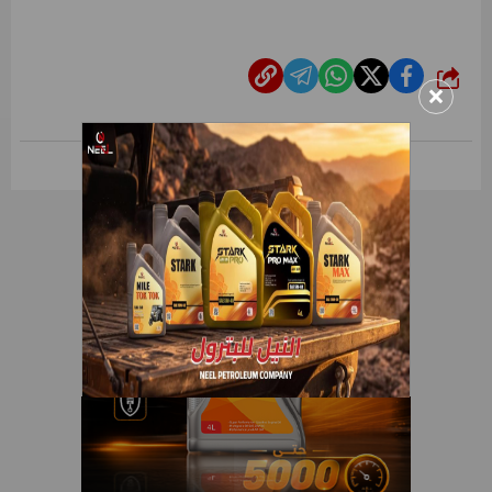
شارك
×