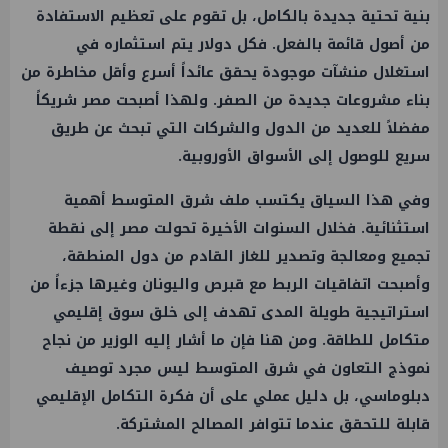
بنية تحتية جديدة بالكامل، بل تقوم على تعظيم الاستفادة
من أصول قائمة بالفعل. فكل دولار يتم استثماره في
استغلال منشآت موجودة يحقق عائداً أسرع وأقل مخاطرة من
بناء مشروعات جديدة من الصفر. ولهذا أصبحت مصر شريكاً
مفضلاً للعديد من الدول والشركات التي تبحث عن طريق
سريع للوصول إلى الأسواق الأوروبية.
وفي هذا السياق يكتسب ملف شرق المتوسط أهمية
استثنائية. فخلال السنوات الأخيرة تحولت مصر إلى نقطة
تجميع ومعالجة وتصدير للغاز القادم من دول المنطقة،
وأصبحت اتفاقيات الربط مع قبرص واليونان وغيرها جزءاً من
استراتيجية طويلة المدى تهدف إلى خلق سوق إقليمي
متكامل للطاقة. ومن هنا فإن ما أشار إليه الوزير من نجاح
نموذج التعاون في شرق المتوسط ليس مجرد توصيف
دبلوماسي، بل دليل عملي على أن فكرة التكامل الإقليمي
قابلة للتحقق عندما تتوافر المصالح المشتركة.