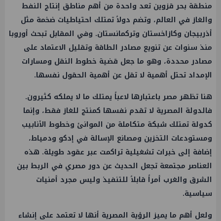
منطقة بحر قزوين تعد واحدة من أهم مناطق إنتاج النفط
والغاز في العالم، وتضم دولاً تمتلك احتياطيات ضخمة مثل
أذربيجان وكازاخستان وتركمانستان. وفي المقابل تبحث أوروبا
منذ سنوات عن تنويع مصادر الطاقة وتقليل الاعتماد على
مصادر محددة، وهو ما جعل قضية خطوط النقل ومسارات
الإمداد تحتل أهمية لا تقل عن أهمية الحقول نفسها.
هنا تظهر مصر باعتبارها لاعباً يمتلك ما لا يملكه كثيرون.
فالدولة المصرية لا تقدم نفسها كمنتج للغاز فقط، وإنما
كدولة تمتلك شبكة متكاملة من الموانئ وخطوط الأنابيب
ومستودعات التخزين ومصانع الإسالة في إدكو ودمياط،
إضافة إلى خبرات تشغيلية تراكمت عبر عقود طويلة. هذه
العناصر مجتمعة تجعل الحديث عن دور مصري في الربط بين
الشرق والغرب أمراً قابلاً للتنفيذ وليس مجرد أمنيات
سياسية.
ولعل أهم ما يميز الرؤية المصرية أنها لا تعتمد على إنشاء