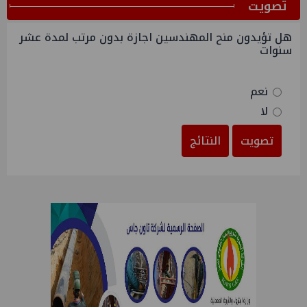
ﺗﺼﻮﻳﺖ
هل تؤيدون منح المهندسين اجازة بدون مرتب لمدة عشر
سنوات
نعم
لا
تصويت
النتائج