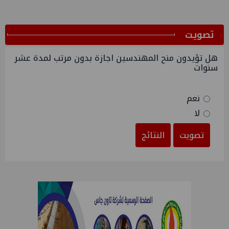
ﺗﺼﻮﻳﺖ
هل تؤيدون منح المهندسين اجازة بدون مرتب لمدة عشر
سنوات
نعم
لا
تصويت
النتائج