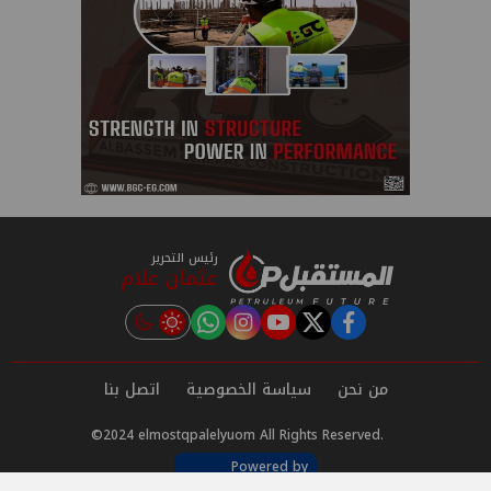
رئيس التحرير
عثمان علام
instagram
tiktok
youtube
twitter
facebook
من نحن
سياسة الخصوصية
اتصل بنا
©2024 elmostqpalelyuom All Rights Reserved.
Powered by