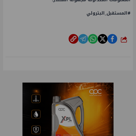
#المستقبل_البترولي
شارك