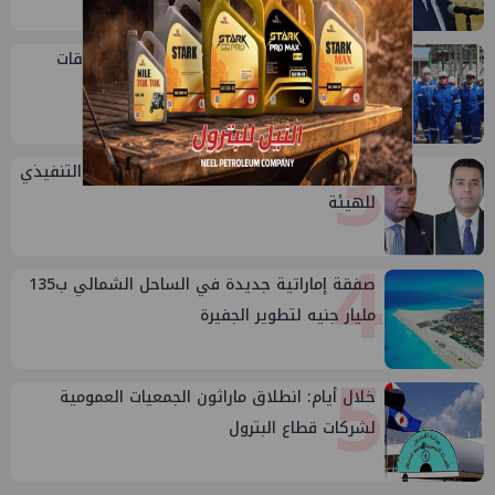
2
بالصور: علاء عبدالفتاح يتفقد مشروع مشتقات
الميثانول بدمياط
3
تعيين أحمد شتا ووليد أنور نائبين للرئيس التنفيذي
للهيئة
4
صفقة إماراتية جديدة في الساحل الشمالي ب135
مليار جنيه لتطوير الجفيرة
5
خلال أيام: انطلاق ماراثون الجمعيات العمومية
لشركات قطاع البترول