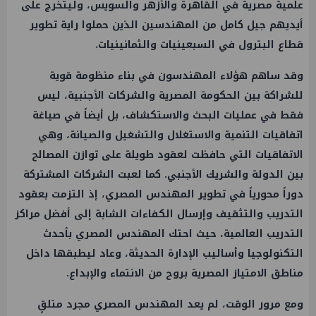
علمية مصرية في القاهرة والأزهر والسويس، وليتخرج على
أيديهم جيل كامل من المهندسين الذين حملوا راية تطوير
قطاع البترول في السبعينيات والثمانينيات.
وقد ساهم هؤلاء المهندسون في بناء منظومة قوية
للشراكة بين الحكومة المصرية والشركات الأجنبية، ليس
فقط في عمليات البحث والاستكشاف، بل أيضاً في صياغة
اتفاقيات التنمية والاستغلال والتشغيل والصيانة، وهي
الاتفاقيات التي حافظت لعقود طويلة على توازن المصالح
بين الدولة والشريك الأجنبي. كما لعبت الشركات المشتركة
دوراً محورياً في تطوير المهندس المصري، إذ التزمت بعقود
التدريب والتثقيف وإرسال الكفاءات الشابة إلى أفضل مراكز
التدريب العالمية، حيث احتك المهندس المصري بأحدث
التكنولوجيا وأساليب الإدارة الحديثة، وعاد ليطبقها داخل
مناطق الامتياز المصرية بروح من الانتماء والإبداع.
ومع مرور الوقت، لم يعد المهندس المصري مجرد متلقٍ