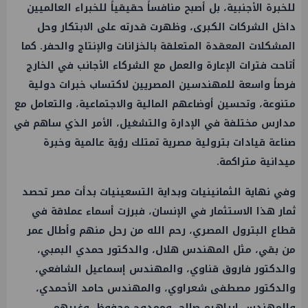
للخبرة الأجنبية، بل أصبح منافساً حقيقياً للخبراء العالميين
داخل الشركات الكبرى، وظهرت قدرته على الابتكار وحل
المشكلات المعقدة المتعلقة بالخزانات والإنتاج والحفر. كما
أتاحت فترات الإعارة والعمل مع الشركاء الأجانب في الخارج
فرصاً واسعة للمهندسين المصريين لاكتساب خبرات دولية
متنوعة، وتحسين أوضاعهم المالية والاجتماعية، والتعامل مع
مدارس مختلفة في الإدارة والتشغيل، الأمر الذي ساهم في
صناعة قيادات بترولية مصرية تمتلك رؤية عالمية وخبرة
ميدانية متراكمة.
وفي نهاية الثمانينيات وبداية التسعينيات بدأت مصر تحصد
ثمار هذا الاستثمار في الإنسان، فبرزت أسماء عملاقة في
قطاع البترول المصري، رحم الله من رحل منهم وأطال عمر
من بقي، مثل المهندس هلال، والدكتور حمدي البمبي،
والدكتور فاروق قناوي، والمهندس إسماعيل الشافعي،
والدكتور مصطفى شعراوي، والمهندس حامد الأحمدي،
والمهندس إبراهيم صالح، وممدوح محفوظ، وغيرهم