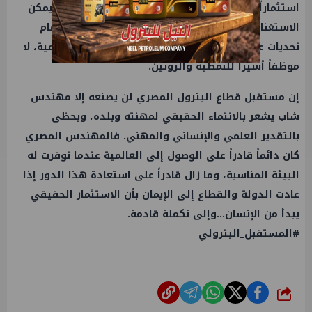
استثماراً حقيقياً في العقول، وليس مجرد بند مالي يمكن
الاستغناء عنه. فقطاع البترول المصري يقف اليوم أمام
تحديات عالمية ضخمة تتطلب مهندساً يمتلك رؤية عالمية، لا
موظفاً أسيراً للنمطية والروتين.
إن مستقبل قطاع البترول المصري لن يصنعه إلا مهندس
شاب يشعر بالانتماء الحقيقي لمهنته وبلده، ويحظى
بالتقدير العلمي والإنساني والمهني. فالمهندس المصري
كان دائماً قادراً على الوصول إلى العالمية عندما توفرت له
البيئة المناسبة، وما زال قادراً على استعادة هذا الدور إذا
عادت الدولة والقطاع إلى الإيمان بأن الاستثمار الحقيقي
يبدأ من الإنسان…وإلى تكملة قادمة.
#المستقبل_البترولي
شارك