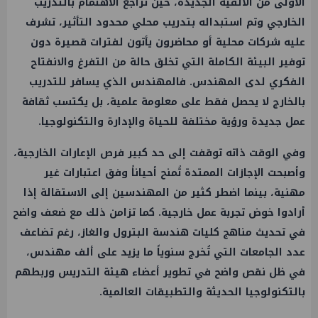
الأولى من الألفية الجديدة، حين تراجع الاهتمام بالتدريب
الخارجي وتم استبداله بتدريب محلي محدود التأثير، تشرف
عليه شركات محلية أو محاضرون يأتون لفترات قصيرة دون
توفير البيئة الكاملة التي تخلق حالة من التفرغ والانفتاح
الفكري لدى المهندس. فالمهندس الذي يسافر للتدريب
بالخارج لا يحصل فقط على معلومة علمية، بل يكتسب ثقافة
عمل جديدة ورؤية مختلفة للحياة والإدارة والتكنولوجيا.
وفي الوقت ذاته توقفت إلى حد كبير فرص الإعارات الخارجية،
وأصبحت الإجازات الممتدة تُمنح أحياناً وفق اعتبارات غير
مهنية، بينما اضطر كثير من المهندسين إلى الاستقالة إذا
أرادوا خوض تجربة عمل خارجية. كما تزامن ذلك مع ضعف واضح
في تحديث مناهج كليات هندسة البترول والغاز، رغم تضاعف
عدد الجامعات التي تُخرج سنوياً ما يزيد على ألف مهندس،
في ظل نقص واضح في تطوير أعضاء هيئة التدريس وربطهم
بالتكنولوجيا الحديثة والتطبيقات العالمية.