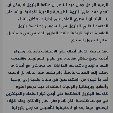
الزعيم الراحل جمال عبد الناصر أن صناعة البترول لا يمكن أن
تقوم فقط على الثروة الطبيعية والخبرة الأجنبية، وإنما على
بناء الإنسان المصري القادر على إدارتها، فكان إنشاء
المعهد العالي للبترول في السويس وهندسة بترول
القاهرة خطوة تاريخية صنعت الفارق الحقيقي في مستقبل
قطاع البترول المصري.
وقد حرصت الدولة آنذاك على الاستعانة بأساتذة وخبراء
أجانب لوضع مناهج معاصرة في علوم الجيولوجيا وهندسة
الحفر والإنتاج وهندسة الخزانات، بما يتماشى مع أحدث ما
وصلت إليه الصناعة عالمياً. ولم تكتفِ مصر بذلك، بل أرسلت
أعداداً كبيرة من المهندسين في بعثات علمية إلى روسيا
وألمانيا وبريطانيا والولايات المتحدة، حيث درسوا علوم
هندسة البترول المختلفة على أيدي كبار العلماء والمبتكرين
في مجالات هندسة الخزانات وحفر الآبار والإنتاج. وعاد هؤلاء
ليصبحوا فيما بعد نواة حقيقية لتأسيس مدارس بترولية