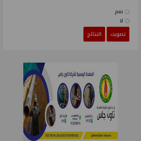
نعم
لا
تصويت
النتائج