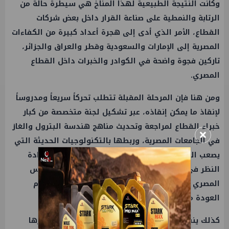
وكانت النتيجة الطبيعية لهذا المناخ هي سيطرة حالة من
الرتابة والنمطية على صناعة القرار داخل بعض شركات
القطاع، الأمر الذي أدى إلى هجرة أعداد كبيرة من الكفاءات
المصرية إلى الإمارات والسعودية وقطر والعراق والجزائر،
تاركين فجوة واضحة في الكوادر والخبرات داخل القطاع
المصري.
ومن هنا فإن المرحلة المقبلة تتطلب تحركاً سريعاً ومدروساً
لإنقاذ ما يمكن إنقاذه، عبر تشكيل لجنة متخصصة من كبار
خبراء القطاع لمراجعة وتحديث مناهج هندسة البترول والغاز
×
في الجامعات المصرية، وربطها بالتكنولوجيات الحديثة التي
يصعب الوصول إليها بالوسائل التقليدية. كما يجب إعادة
النظر في نظام الإجازات والإعارات، بما يسمح للمهندس
المصري بالعمل لفترات محددة داخل شركات عالمية ثم
العودة محملاً بالخبرات والمعرفة الحديثة.
كذلك ينبغي أن تعود فلسفة التدريب الخارجي باعتبارها