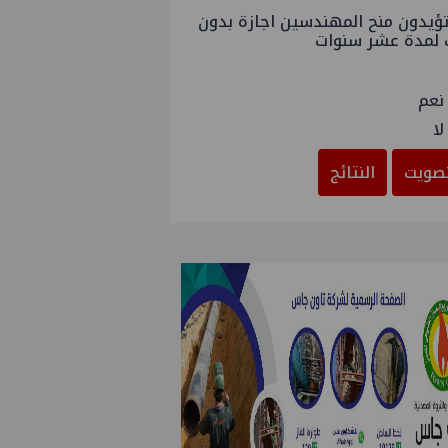
ؤيدون منح المهندسين اجازة بدون
 لمدة عشر سنوات
نعم
لا
صويت
النتائج