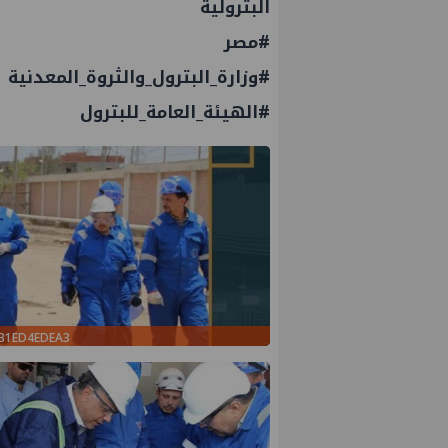
البترولية
#مصر
#وزارة_البترول_والثروة_المعدنية
#الهيئة_العامة_للبترول
3B1ED4EDEA3