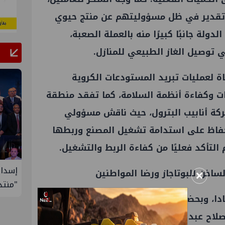
 تقدير في ظل مسؤوليتهم عن منتج حيوي
ولة جانبًا كبيرًا منه بالعملة الصعبة،
 توصيل الغاز الطبيعي للمنازل.
 لعمليات تبريد المستودعات الكروية
ات وكفاءة أنظمة السلامة، كما تفقد منطقة
ركة أنابيب البترول، حيث ناقش مسؤولي
فاظ على استدامة تشغيل المصنع وربطها
 التأكد فعليًا من كفاءة الربط والتشغيل.
ول إدارة
إسدال الستار على النسخة الثانية من
إيني 
×
ساخن للبوتاجاز ورضا المواطنين
"منتدى مصر للطاقة والصناعة 2026" بنجاح
سكادا، وبحضور المهندس محمد فرحات رئيس
 عبد الكريم اتصالًا بالخط الساخن للبوتاجاز