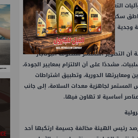
ة وآليات التعامل معها، حيث تم التواصل مع عدد
من المواطنين أصحاب البلاغات بمناطق سكن مصر وابني بيتك بمدينة 6 أكتوبر
بة وجدية التعامل مع الشكاوى وقياس مستوى
 أن التطوير المستمر لمنظومة البوتاجاز
بيات، مشددًا على أن الالتزام بمعايير الجودة،
زين ومعايرتها الدورية، وتطبيق اشتراطات
س المستمر لجاهزية معدات السلامة، إلى جانب
ناصر أساسية لا تهاون فيها.
رولية
صد رئيس الهيئة مخالفة جسيمة ارتكبها أحد