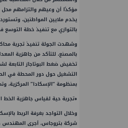
مؤكدًا أن وعيهم والتزامهم محل
يخدم ملايين المواطنين، وتستورد الد
بالتوازي مع تنفيذ خطة التوسع في
وشهدت الجولة تنفيذ تجربة محاكاة
بالمصنع، للتأكد من جاهزية المعد
تخفيض ضغط البوتاجاز التابعة لش
التشغيل حول دور المحطة في الح
بمنظومة “الإسكادا” المركزية، وتم
 ووليد أنور نائبين للرئيس
جنوب الوادي تنظم لقاء توعوي ح
♦️تجربة حية لقياس جاهزية الخط ال
ة
الأزمات
وخلال التواجد بغرفة الربط بالإ
شركة بتروجاس، أجرى المهندس صلاح