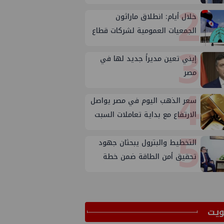
2
خلال أيام: انطلاق ماراثون
الجمعيات العمومية لشركات قطاع
3
البترول
إيني تعين مديراً جديد لها في
مصر
4
سعر الذهب اليوم في مصر يواصل
الارتفاع مع بداية تعاملات السبت
5
التخطيط والبترول يبحثان جهود
تحقيق أمن الطاقة ضمن خطة
التنمية الاقتصادية والاجتماعية
للعام المالي ٢٠٢٧/٢٠٢٦
ﻳﺖ