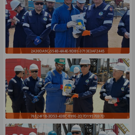
2A30DA9C-5540-4A4E-9D81-3713E3AF2445
76124F18-3D53-438C-899E-2D7D1957EB7D