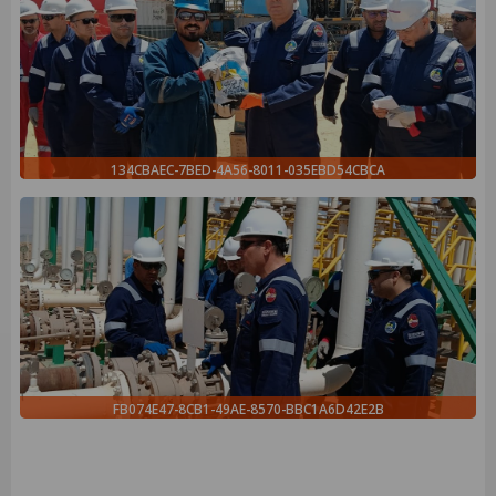
134CBAEC-7BED-4A56-8011-035EBD54CBCA
FB074E47-8CB1-49AE-8570-BBC1A6D42E2B