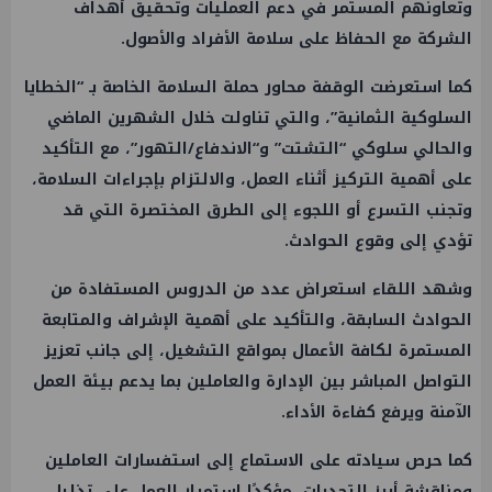
وتعاونهم المستمر في دعم العمليات وتحقيق أهداف
الشركة مع الحفاظ على سلامة الأفراد والأصول.
كما استعرضت الوقفة محاور حملة السلامة الخاصة بـ “الخطايا
السلوكية الثمانية”، والتي تناولت خلال الشهرين الماضي
والحالي سلوكي “التشتت” و“الاندفاع/التهور”، مع التأكيد
على أهمية التركيز أثناء العمل، والالتزام بإجراءات السلامة،
وتجنب التسرع أو اللجوء إلى الطرق المختصرة التي قد
تؤدي إلى وقوع الحوادث.
وشهد اللقاء استعراض عدد من الدروس المستفادة من
الحوادث السابقة، والتأكيد على أهمية الإشراف والمتابعة
المستمرة لكافة الأعمال بمواقع التشغيل، إلى جانب تعزيز
التواصل المباشر بين الإدارة والعاملين بما يدعم بيئة العمل
الآمنة ويرفع كفاءة الأداء.
كما حرص سيادته على الاستماع إلى استفسارات العاملين
ومناقشة أبرز التحديات، مؤكدًا استمرار العمل على تذليل