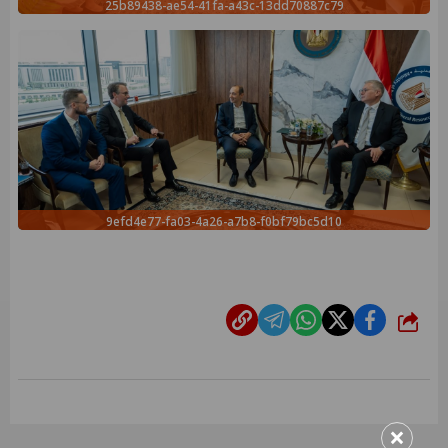
25b89438-ae54-41fa-a43c-13dd70887c79
9efd4e77-fa03-4a26-a7b8-f0bf79bc5d10
شارك
×