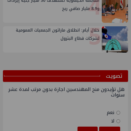
4
القابضة الكيماوية تستهدف 30 مليار جنيه إيرادات
و8.9 مليار صافي ربح
5
خلال أيام: انطلاق ماراثون الجمعيات العمومية
لشركات قطاع البترول
ﺗﺼﻮﻳﺖ
هل تؤيدون منح المهندسين اجازة بدون مرتب لمدة عشر
سنوات
نعم
لا