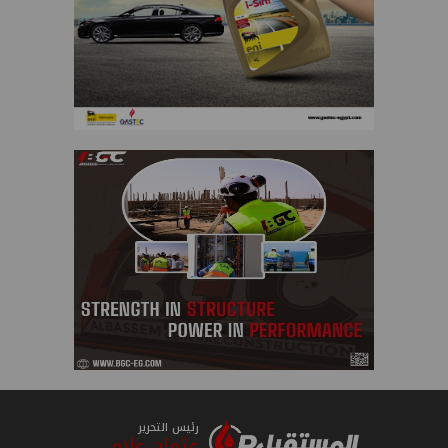
رئيس التحرير
عثمان علام