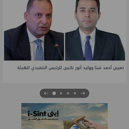
تاون جاس تسيطر علي كسر ماسورة في ترعة الإسماعيلية