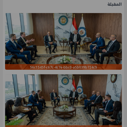
المقبلة
56c1545f-c67c-4c7e-bbc0-a5b039b724c9