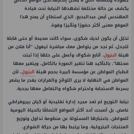
جهوده وبصماته التي لا يمكن إنكارها،لكن الواقع الحالي
يكشف عن حالة مختلفة تشهدها النيابة تحت قيادة
المهندس أيمن عبدالبديع، الذي استطاع أن يمنح هذا
الموقع معنى أكثر حضورًا وتأثيرًا وقوة.
تخيّل أن يكون لديك شكوى، سواء كانت صحيحة أو حتى قابلة
للجدل، ثم تجد من يتواصل معك مباشرة ليقول: “أنا فلان من
هيئة
البترول
، أتابع شكواك وأعمل على حلها إذا ثبتت
صحتها”، بالتأكيد هنا تتغير الصورة بالكامل، ويتغير معها
انطباع المواطن عن مؤسسة كبيرة بحجم هيئة
البترول
، لأن
المواطن في النهاية لا يرى اللوائح والقرارات بقدر ما يشعر
بسرعة الاستجابة واحترام شكواه والتعامل معها بجدية.
نيابة التوزيع لم تعد مجرد إدارة تقليدية أو كيان بيروقراطي
غامض، بل أصبحت أحد أكثر المواقع التصاقًا بالحياة اليومية
للمواطن، باعتبارها المسئولة عن منظومة تداول وتوزيع
المنتجات البترولية، وما يرتبط بها من حركة الشوارع،