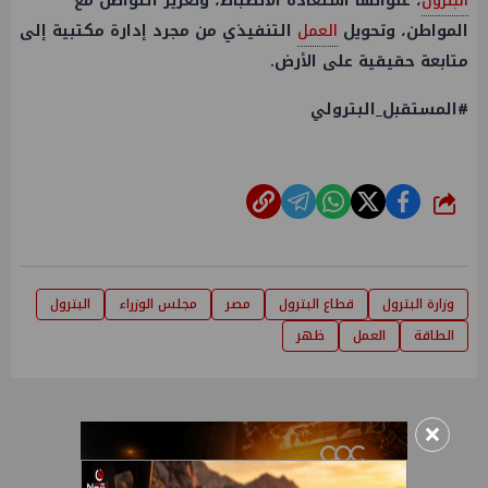
البترول
، عنوانها استعادة الانضباط، وتعزيز التواصل مع
المواطن، وتحويل
العمل
التنفيذي من مجرد إدارة مكتبية إلى
متابعة حقيقية على الأرض.
#المستقبل_البترولي
شارك
وزارة البترول
قطاع البترول
مصر
مجلس الوزراء
البترول
الطاقة
العمل
ظهر
×