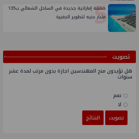
5
صفقة إماراتية جديدة في الساحل الشمالي ب135
مليار جنيه لتطوير الجفيرة
ﺗﺼﻮﻳﺖ
هل تؤيدون منح المهندسين اجازة بدون مرتب لمدة عشر
سنوات
نعم
لا
تصويت
النتائج