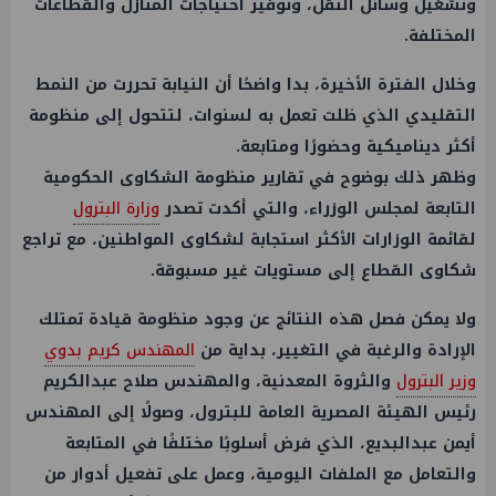
وتشغيل وسائل النقل، وتوفير احتياجات المنازل والقطاعات
المختلفة.
وخلال الفترة الأخيرة، بدا واضحًا أن النيابة تحررت من النمط
التقليدي الذي ظلت تعمل به لسنوات، لتتحول إلى منظومة
أكثر ديناميكية وحضورًا ومتابعة.
وظهر ذلك بوضوح في تقارير منظومة الشكاوى الحكومية
التابعة لمجلس الوزراء، والتي أكدت تصدر
وزارة البترول
لقائمة الوزارات الأكثر استجابة لشكاوى المواطنين، مع تراجع
شكاوى القطاع إلى مستويات غير مسبوقة.
ولا يمكن فصل هذه النتائج عن وجود منظومة قيادة تمتلك
الإرادة والرغبة في التغيير، بداية من
المهندس كريم بدوي
وزير البترول
والثروة المعدنية، والمهندس صلاح عبدالكريم
رئيس الهيئة المصرية العامة للبترول، وصولًا إلى المهندس
أيمن عبدالبديع، الذي فرض أسلوبًا مختلفًا في المتابعة
والتعامل مع الملفات اليومية، وعمل على تفعيل أدوار من