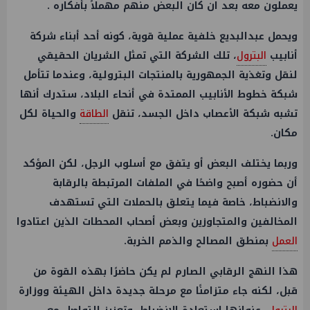
يعملون معه بعد ان كان البعض منهم مهملاً بأفكاره .
ويحمل عبدالبديع خلفية عملية قوية، كونه أحد أبناء شركة
أنابيب
البترول
، تلك الشركة التي تمثل الشريان الحقيقي
لنقل وتغذية الجمهورية بالمنتجات البترولية، وعندما تتأمل
شبكة خطوط الأنابيب الممتدة في أنحاء البلاد، ستدرك أنها
تشبه شبكة الأعصاب داخل الجسد، تنقل
الطاقة
والحياة لكل
مكان.
وربما يختلف البعض أو يتفق مع أسلوب الرجل، لكن المؤكد
أن حضوره أصبح واضحًا في الملفات المرتبطة بالرقابة
والانضباط، خاصة فيما يتعلق بالحملات التي تستهدف
المخالفين والمتجاوزين وبعض أصحاب المحطات الذين اعتادوا
العمل
بمنطق المصالح والذمم الخربة.
هذا النهج الرقابي الصارم لم يكن حاضرًا بهذه القوة من
قبل، لكنه جاء متزامنًا مع مرحلة جديدة داخل الهيئة ووزارة