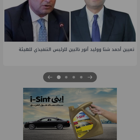
تاون جاس تسيطر علي كسر ماسورة في ترعة الإسماعيلية