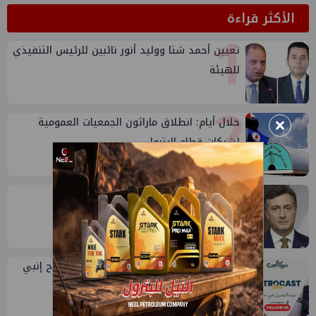
الأكثر قراءة
1
تعيين أحمد شتا ووليد أنور نائبين للرئيس التنفيذي
للهيئة
2
×
خلال أيام: انطلاق ماراثون الجمعيات العمومية
لشركات قطاع البترول
3
إيني تعين مديراً جديد لها في مصر
4
طارق محمد عبدالحافظ يتحدث عن قصة نجاح إنبي
في بتروكاست