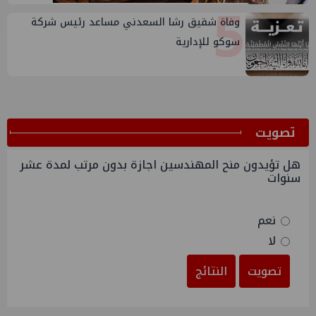
5
وفاة شقيق رشا السعدني مساعد رئيس شركة
سوكو للإدارية
ﺗﺼﻮﻳﺖ
هل تؤيدون منح المهندسين اجازة بدون مرتب لمدة عشر
سنوات
نعم
لا
تصويت
النتائج