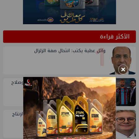
الأكثر قراءة
1
وائل عطية يكتب: انتحال صفة الزلزال
×
2
حديث الجمعة: بترول الصعيد ومحمد فؤاد وصلاح
وعبدول
3
وزير البترول: الصعيد منطقة واعدة لزيادة الإنتاج
وتوفير فرص عمل