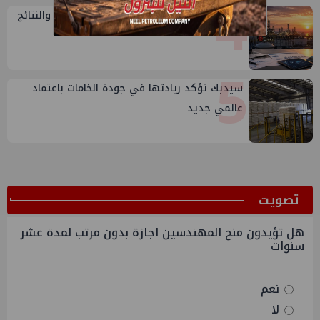
4
تقييم أداء وزارة البترول...بين حساب الأداء والنتائج
5
سيدبك تؤكد ريادتها في جودة الخامات باعتماد
عالمي جديد
ﺗﺼﻮﻳﺖ
هل تؤيدون منح المهندسين اجازة بدون مرتب لمدة عشر
سنوات
نعم
لا