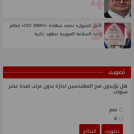
4
5
النيل للبترول» تحصد شهادة «ISO 39001» لنظام
إدارة السلامة المرورية بجهود ذاتية
ﺗﺼﻮﻳﺖ
هل تؤيدون منح المهندسين اجازة بدون مرتب لمدة عشر
سنوات
نعم
لا
تصويت
النتائج