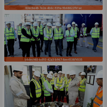
83ec6e48-7e2e-4b6c-939a-9b68822f61ac
b8dec985-bd93-42a3-b967-8ee4538f4535