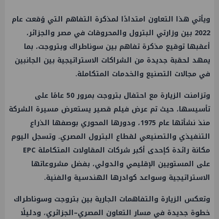
ويأتي هذا التعاون امتدادًا لمذكرة التفاهم التي وُقعت عام
2022 بين وزارتي البترول والمحروقات في مصر والجزائر،
أعقبها توقيع مذكرة تفاهم بين سوناطراك وبتروجت، بما
يمهد لحقبة جديدة من الشراكات الاستراتيجية بين الجانبين
في مجالات التصنيع والخدمات المتكاملة.
وتزامنت الزيارة مع احتفال بتروجت بمرور 50 عامًا على
تأسيسها، حيث تم عرض فيلم قصير يستعرض مسيرة الشركة
منذ نشأتها عام 1975، ودورها المحوري بوصفها الذراع
التنفيذي والتصنيعي لقطاع البترول المصري. وتسجل اليوم
مكانة رائدة كإحدى أكبر شركات المقاولات المتكاملة EPC
على المستويين الإقليمي والدولي، بفضل مشروعاتها
الاستراتيجية وسواعد كوادرها الهندسية والفنية.
وتعكس الزيارة والتفاهمات الجارية بين بتروجت وسوناطراك
خطوة جديدة في مسار التعاون المصري–الجزائري، ودليلًا