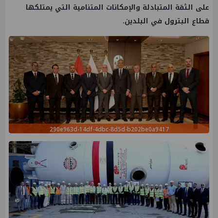
على الثقة المتبادلة والإمكانات المتنامية التي يمتلكها
قطاع البترول في البلدين.
290e963d-14df-4dbc-8d5d-b202be0a9417