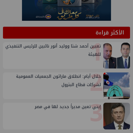
الأكثر قراءة
1
تعيين أحمد شتا ووليد أنور نائبين للرئيس التنفيذي
للهيئة
2
خلال أيام: انطلاق ماراثون الجمعيات العمومية
لشركات قطاع البترول
3
إيني تعين مديراً جديد لها في مصر