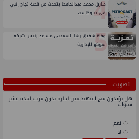
4
طارق محمد عبدالحافظ يتحدث عن قصة نجاح إنبي
في بتروكاست
5
وفاة شقيق رشا السعدني مساعد رئيس شركة
سوكو للإدارية
ﺗﺼﻮﻳﺖ
هل تؤيدون منح المهندسين اجازة بدون مرتب لمدة عشر
سنوات
نعم
لا