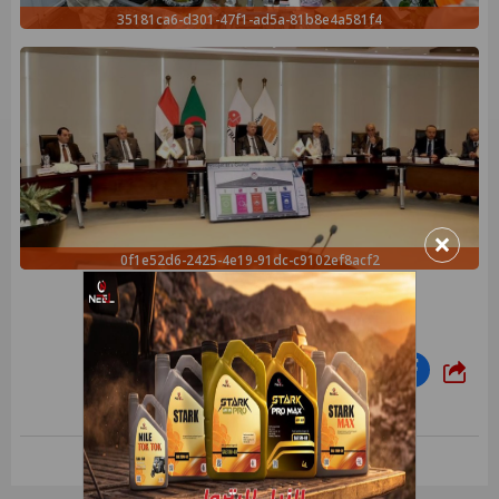
35181ca6-d301-47f1-ad5a-81b8e4a581f4
×
0f1e52d6-2425-4e19-91dc-c9102ef8acf2
شارك