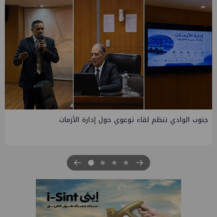
التخطيط والبترول يبحثان جهود تحقيق أمن الطاقة ضمن خطة
التنمية الاقتصادية والاجتماعية للعام المالي ٢٠٢٧/٢٠٢٦