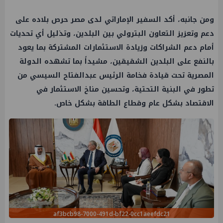
ومن جانبه، أكد السفير الإماراتي لدى مصر حرص بلاده على
دعم وتعزيز التعاون البترولي بين البلدين، وتذليل أي تحديات
أمام دعم الشراكات وزيادة الاستثمارات المشتركة بما يعود
بالنفع على البلدين الشقيقين، مشيداً بما تشهده الدولة
المصرية تحت قيادة فخامة الرئيس عبدالفتاح السيسي من
تطور في البنية التحتية، وتحسين مناخ الاستثمار في
الاقتصاد بشكل عام وقطاع الطاقة بشكل خاص.
af3bcb98-7000-491d-bf22-0cc1aeefdc21