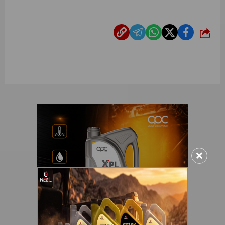
شارك
×