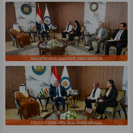
8dca4795-8fd2-4dad-b0f5-386014df602d
f7011310-393b-4f9e-96ae-dad03428daae