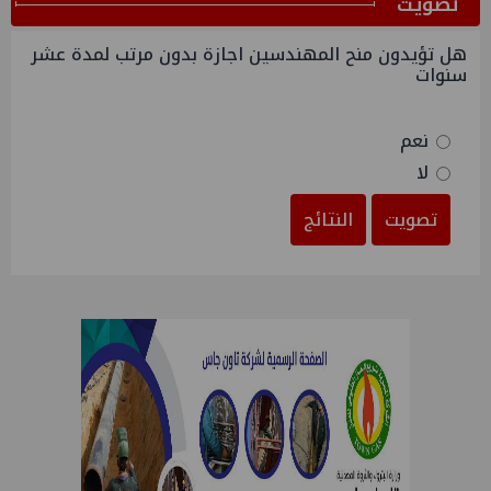
ﺗﺼﻮﻳﺖ
هل تؤيدون منح المهندسين اجازة بدون مرتب لمدة عشر
سنوات
نعم
لا
تصويت
النتائج