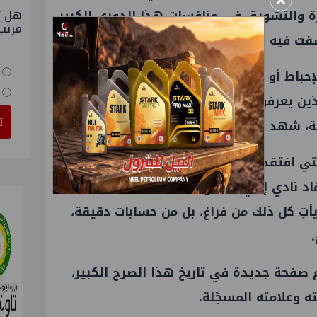
×
هل ت
ثارة والتشويق في منافسات هذا الدوري الكبير،
مرتب
 فيه الانضباط والعلم والروح الرياضية.
حباط أو التقليل من شأنه، لكنه لم ينهزم
لذين يعرفون جيدًا معنى التحدي، ويحملون همّ
ت
فة، شهد له بها الخصوم قبل الأصدقاء.
ي افتقدناها كثيرًا، لكنه ما زال يمثل أحد
 قاد نادي إنبي ليصبح مدرسة ومؤسسة وقوة
أتِ كل ذلك من فراغ، بل من حسابات دقيقة،
صفحة جديدة في تاريخ هذا الصرح الكبير،
 وعلامته المسجّلة.