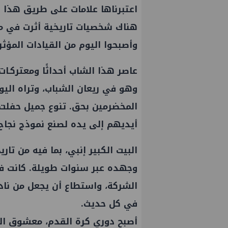
اعتبرناها علامات على طريق هذا ا
هناك شخصيات تاريخية أثرت في مس
وأصبحوا اليوم من القيادات المؤث
عاصر هذا الشاب أحداثًا ومعتركـات ك
وهو في ريعان الشباب، وتراه اليوم
المخضرمين بحق. تنوع جميل حفلت
أيديهم إلى يده لصنع نموذج نجاح 
البيت الكبير إنبي، بما فيه من 
وجهده عبر سنوات طويلة. كانت فكر
الشركة، واستطاع أن يجعل من ناد
في كل حديث.
أصبح دوري كرة القدم، معشوق الجما