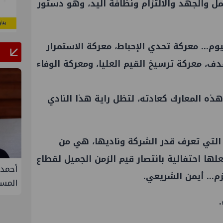
مل والجهد والالتزام ونظافة اليد، وهو دستور
يوم… معركة تحدي الإحباط، معركة الاستمرار
دف، معركة ترسيخ القيم العليا، ومعركة الوفاء
ذه المعارك كعادته، لتظل راية هذا النادي
ة التي تعرف قدر الشركة وناديها، هي من
ها احتفالية بانتصار قيم الزمن الجميل لقطاع
 يتفق على زيادة طفيفة في
أحمد سليمان مقررًا للجنة التنمي
زم… أيمن الشريعي.
لال سبتمبر
المستدامة بنقابة المهندسين