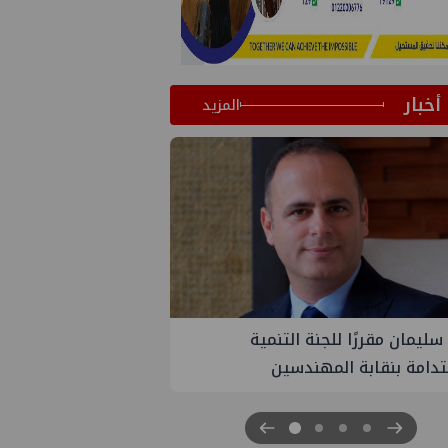
أخبار
المزيد
ة
PMS تنهي أعمال إنزال الخطوط البحرية
الثلاث بمشروع المرحلة الرابعة لتنمية حقل
غاز كاموس البحري التابع لشركة شمال
سيناء للبترول