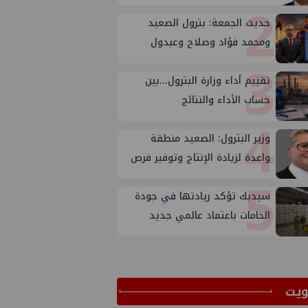
2
حديث الجمعة: بترول الصعيد
ومحمد فؤاد وصلاح وعبدول
3
تقييم أداء وزارة البترول...بين
حساب الأداء والنتائج
4
وزير البترول: الصعيد منطقة
واعدة لزيادة الإنتاج وتوفير فرص
5
عمل
سيدبك تؤكد ريادتها في جودة
الخامات باعتماد عالمي جديد
ﻳﺖ