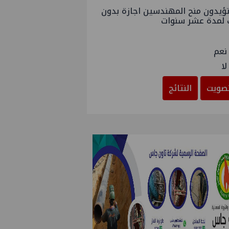
ؤيدون منح المهندسين اجازة بدون
 لمدة عشر سنوات
نعم
لا
صويت
النتائج