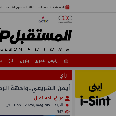
الجمعة 07 أغسطس 2026 الموافق 24 صفر 1448
رئيس التحرير
بترول
غاز
مت
رأي
أيمن الشريعي..واجهة الزم
فريق المستقبل
الأربعاء 05/نوفمبر/2025 - 01:58 ص
942