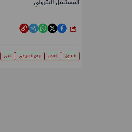
المستقبل البترولي
شارك
البترول
العمل
ايمن الشريعي
انبى