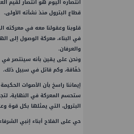
انتصاره اليوم هو انتصار لقيم الع
قطاع البترول منذ نشأته الأولى.
قلوبنا وعقولنا معه في معركته ال
في البناء، معركة الوصول إلى اله
والعرفان.
ونحن على يقين بأنه سينتصر في ه
خفّاقة، وكم قاتل في سبيل ذلك.
إيماننا راسخ بأن الأصوات الحكيم
ستحسم المعركة في النهاية، لتجعل
علاء عبدالفتاح يتفقد مصنع ووتك لإنتاج
تحالف أوبك+
البترول، التي يمثلها بكل قوة وع
الالواح الخشبية بإدكو
إنتاج النفط خ
حي على الفلاح أبناء
إنبي
الشرفاء.