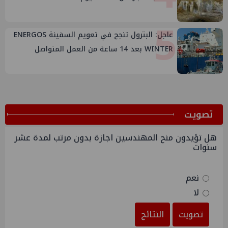
5
عاجل: البترول تنجح في تعويم السفينة ENERGOS
WINTER بعد 14 ساعة من العمل المتواصل
ﺗﺼﻮﻳﺖ
هل تؤيدون منح المهندسين اجازة بدون مرتب لمدة عشر
سنوات
نعم
لا
تصويت
النتائج