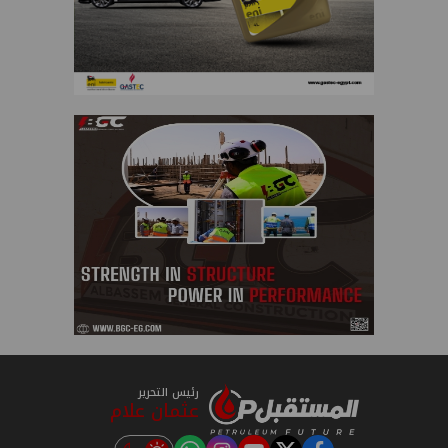
رئيس التحرير
عثمان علام