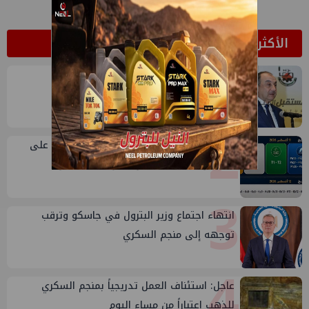
الأكثر قراءة
1
وتلك مفاجأة أخرى في حق الشيمي
2
الثروة المعدنية تعلن مواعيد إغلاق التزايد على
عدد من القطاعات خلال 11 و13 أغسطس
3
انتهاء اجتماع وزير البترول في جاسكو وترقب
توجهه إلى منجم السكري
4
عاجل: استئناف العمل تدريجياً بمنجم السكري
للذهب اعتباراً من مساء اليوم